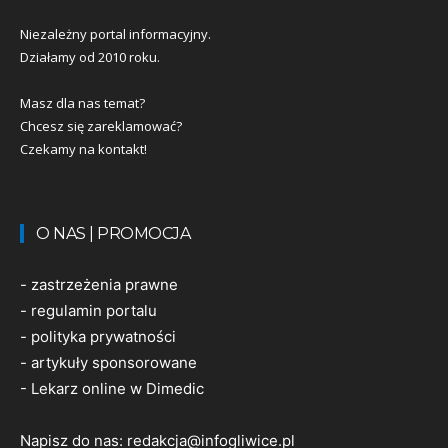
Niezależny portal informacyjny.
Działamy od 2010 roku.
Masz dla nas temat?
Chcesz się zareklamować?
Czekamy na kontakt!
O NAS | PROMOCJA
-
zastrzeżenia prawne
-
regulamin portalu
-
polityka prywatności
-
artykuły sponsorowane
-
Lekarz online w Dimedic
Napisz do nas:
redakcja@infogliwice.pl