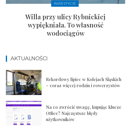
INWESTYCJE
Willa przy ulicy Rybnickiej
wypiękniała. To własność
wodociągów
AKTUALNOŚCI
Rekordowy lipiec w Kolejach Śląskich
– coraz więcej rodzin i rowerzystów
Na co zwrócić uwagę, kupując klucze
Office? Najczęstsze błędy
użytkowników