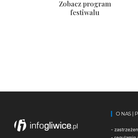
Zobacz program
festiwalu
O NAS |
-
zastrzeże
-
regulamin 