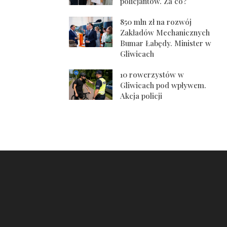
policjantów. Za co?
850 mln zł na rozwój
Zakładów Mechanicznych
Bumar Łabędy. Minister w
Gliwicach
10 rowerzystów w
Gliwicach pod wpływem.
Akcja policji