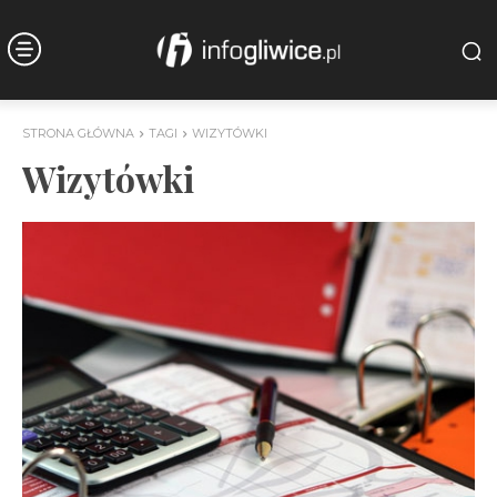
STRONA GŁÓWNA
TAGI
WIZYTÓWKI
Wizytówki