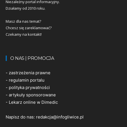
Niezależny portal informacyjny.
Działamy od 2010 roku.
Masz dla nas temat?
Chcesz się zareklamować?
Czekamy na kontakt!
O NAS | PROMOCJA
-
zastrzeżenia prawne
-
regulamin portalu
-
polityka prywatności
-
artykuły sponsorowane
-
Lekarz online w Dimedic
Napisz do nas:
redakcja@infogliwice.pl