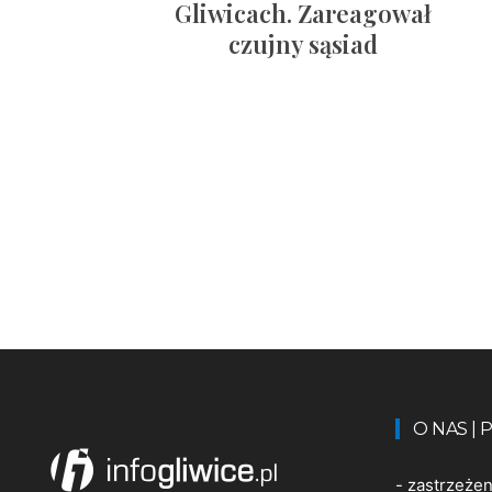
Gliwicach. Zareagował
czujny sąsiad
O NAS |
-
zastrzeże