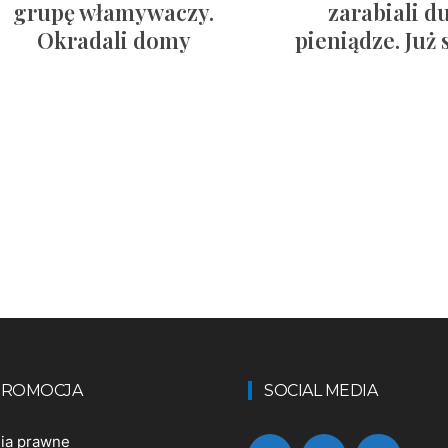
grupę włamywaczy.
zarabiali d
Okradali domy
pieniądze. Już 
 PROMOCJA
SOCIAL MEDIA
nia prawne