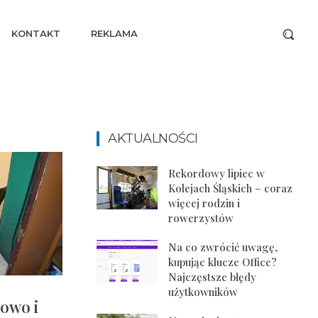
KONTAKT
REKLAMA
AKTUALNOŚCI
Rekordowy lipiec w
Kolejach Śląskich – coraz
więcej rodzin i
rowerzystów
Na co zwrócić uwagę,
kupując klucze Office?
Najczęstsze błędy
użytkowników
łowo i