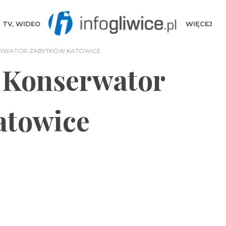
TV, WIDEO
WIĘCEJ
RWATOR ZABYTKÓW KATOWICE
 Konserwator
atowice