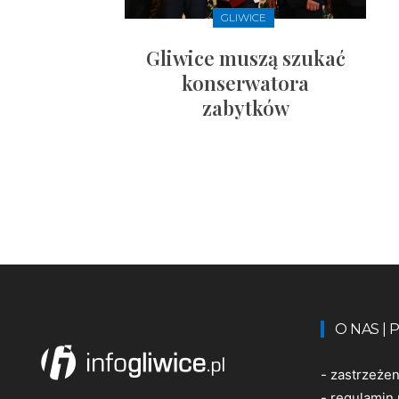
GLIWICE
Gliwice muszą szukać
konserwatora
zabytków
O NAS |
-
zastrzeże
-
regulamin 