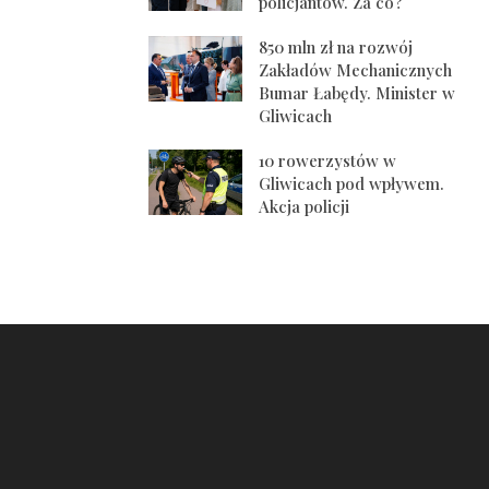
policjantów. Za co?
850 mln zł na rozwój
Zakładów Mechanicznych
Bumar Łabędy. Minister w
Gliwicach
10 rowerzystów w
Gliwicach pod wpływem.
Akcja policji