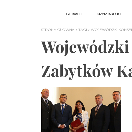
GLIWICE
KRYMINAŁKI
STRONA GŁÓWNA
TAGI
WOJEWÓDZKI KONSE
Wojewódzki
Zabytków K