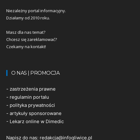
Niezależny portal informacyjny.
Działamy od 2010 roku.
Masz dla nas temat?
Chcesz się zareklamować?
Czekamy na kontakt!
O NAS | PROMOCJA
-
zastrzeżenia prawne
-
regulamin portalu
-
polityka prywatności
-
artykuły sponsorowane
-
Lekarz online w Dimedic
Napisz do nas:
redakcja@infogliwice.pl