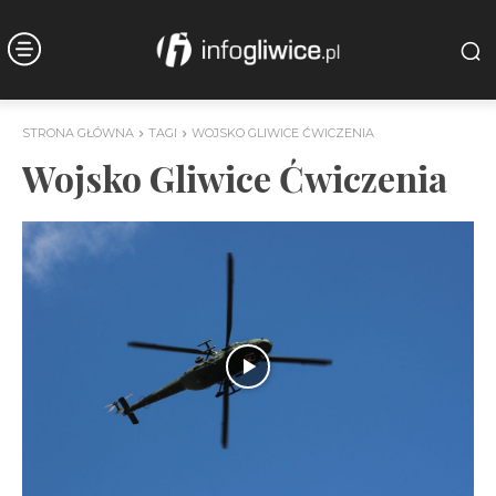
STRONA GŁÓWNA
TAGI
WOJSKO GLIWICE ĆWICZENIA
Wojsko Gliwice Ćwiczenia