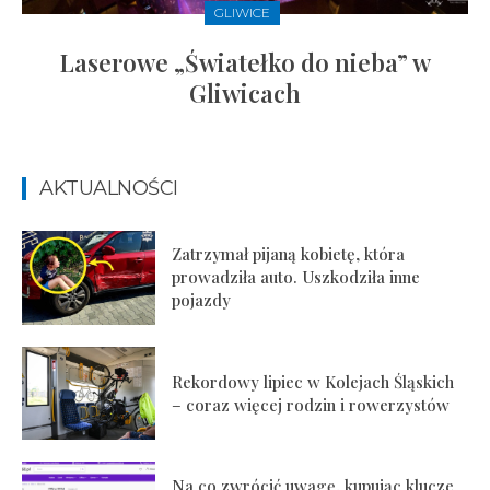
GLIWICE
Laserowe „Światełko do nieba” w
Gliwicach
AKTUALNOŚCI
Zatrzymał pijaną kobietę, która
prowadziła auto. Uszkodziła inne
pojazdy
Rekordowy lipiec w Kolejach Śląskich
– coraz więcej rodzin i rowerzystów
Na co zwrócić uwagę, kupując klucze