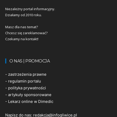
Niezależny portal informacyjny.
Działamy od 2010 roku.
Masz dla nas temat?
Chcesz się zareklamować?
Czekamy na kontakt!
O NAS | PROMOCJA
-
zastrzeżenia prawne
-
regulamin portalu
-
polityka prywatności
-
artykuły sponsorowane
-
Lekarz online w Dimedic
Napisz do nas:
redakcja@infogliwice.pl