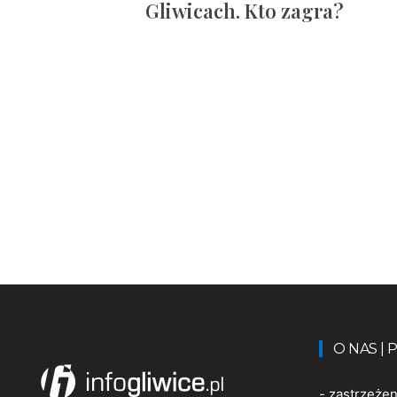
Gliwicach. Kto zagra?
O NAS |
-
zastrzeże