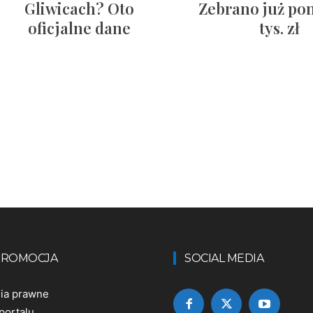
Gliwicach? Oto
Zebrano już po
oficjalne dane
tys. zł
 PROMOCJA
SOCIAL MEDIA
nia prawne
portalu