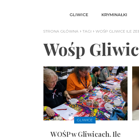
GLIWICE
KRYMINAŁKI
STRONA GŁÓWNA
TAGI
WOŚP GLIWICE ILE Z
Wośp Gliwic
GLIWICE
WOŚP w Gliwicach. Ile