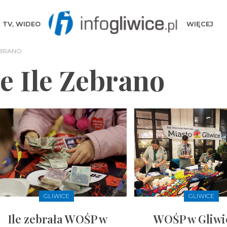
TV, WIDEO
WIĘCEJ
EBRANO
e Ile Zebrano
GLIWICE
GLIWICE
Ile zebrała WOŚP w
WOŚP w Gliwi