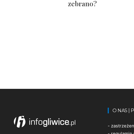
zebrano?
O NAS |
-
zastrzeże
-
regulamin 