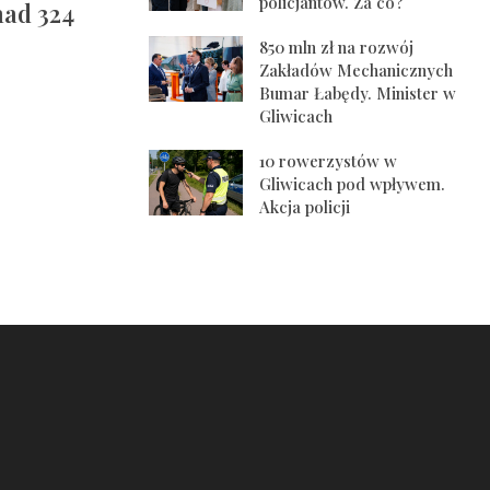
policjantów. Za co?
nad 324
850 mln zł na rozwój
Zakładów Mechanicznych
Bumar Łabędy. Minister w
Gliwicach
10 rowerzystów w
Gliwicach pod wpływem.
Akcja policji