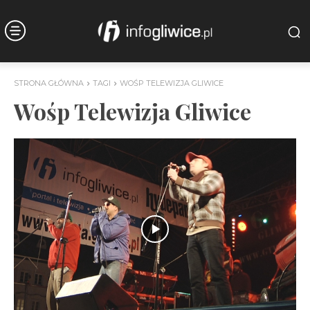
STRONA GŁÓWNA
TAGI
WOŚP TELEWIZJA GLIWICE
Wośp Telewizja Gliwice