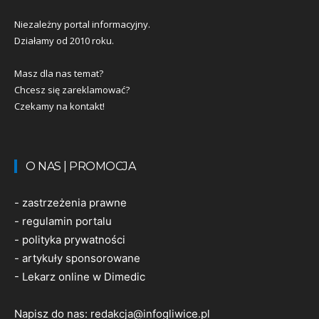
Niezależny portal informacyjny.
Działamy od 2010 roku.
Masz dla nas temat?
Chcesz się zareklamować?
Czekamy na kontakt!
O NAS | PROMOCJA
-
zastrzeżenia prawne
-
regulamin portalu
-
polityka prywatności
-
artykuły sponsorowane
-
Lekarz online w Dimedic
Napisz do nas:
redakcja@infogliwice.pl