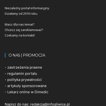
Niezależny portal informacyjny.
Działamy od 2010 roku.
Masz dla nas temat?
Chcesz się zareklamować?
Czekamy na kontakt!
O NAS | PROMOCJA
-
zastrzeżenia prawne
-
regulamin portalu
-
polityka prywatności
-
artykuły sponsorowane
-
Lekarz online w Dimedic
Napisz do nas:
redakcja@infogliwice.pl