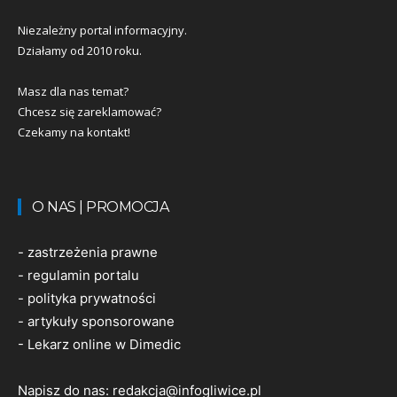
Niezależny portal informacyjny.
Działamy od 2010 roku.
Masz dla nas temat?
Chcesz się zareklamować?
Czekamy na kontakt!
O NAS | PROMOCJA
-
zastrzeżenia prawne
-
regulamin portalu
-
polityka prywatności
-
artykuły sponsorowane
-
Lekarz online w Dimedic
Napisz do nas:
redakcja@infogliwice.pl