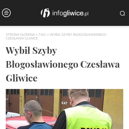
STRONA GŁÓWNA
TAGI
WYBIŁ SZYBY BŁOGOSŁAWIONEGO
CZESŁAWA GLIWICE
Wybił Szyby
Błogosławionego Czesława
Gliwice