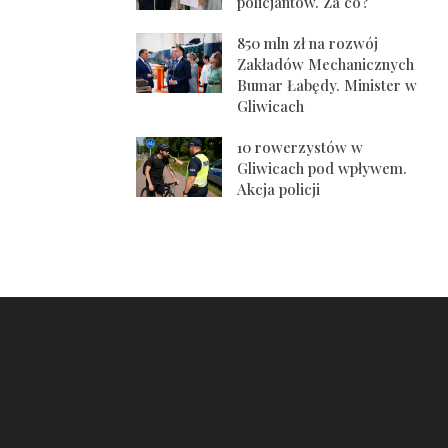
policjantów. Za co?
850 mln zł na rozwój
Zakładów Mechanicznych
Bumar Łabędy. Minister w
Gliwicach
10 rowerzystów w
Gliwicach pod wpływem.
Akcja policji