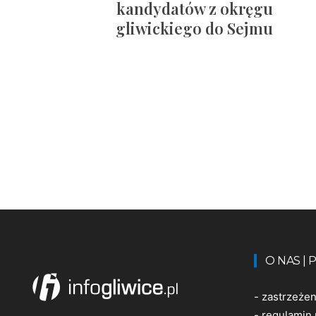
kandydatów z okręgu
gliwickiego do Sejmu
O NAS |
-
zastrzeże
-
regulamin 