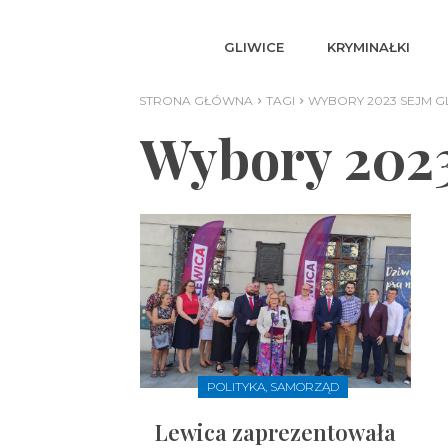
GLIWICE
KRYMINAŁKI
STRONA GŁÓWNA
TAGI
WYBORY 2023 SEJM G
Wybory 2023
POLITYKA, SAMORZĄD
Lewica zaprezentowała