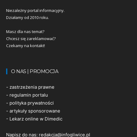
Niezależny portal informacyjny.
Działamy od 2010 roku.
Masz dla nas temat?
Chcesz się zareklamować?
Czekamy na kontakt!
O NAS | PROMOCJA
-
zastrzeżenia prawne
-
regulamin portalu
-
polityka prywatności
-
artykuły sponsorowane
-
Lekarz online w Dimedic
Napisz do nas:
redakcja@infogliwice.pl