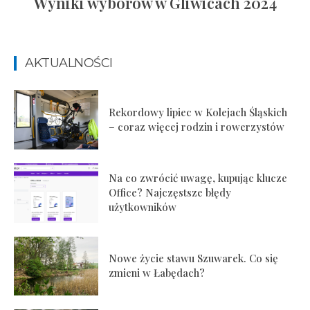
Wyniki wyborów w Gliwicach 2024
AKTUALNOŚCI
Rekordowy lipiec w Kolejach Śląskich
– coraz więcej rodzin i rowerzystów
Na co zwrócić uwagę, kupując klucze
Office? Najczęstsze błędy
użytkowników
Nowe życie stawu Szuwarek. Co się
zmieni w Łabędach?