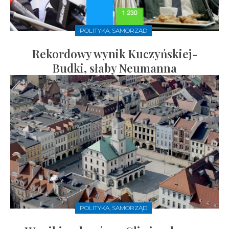
POLITYKA, SAMORZĄD
Rekordowy wynik Kuczyńskiej-
Budki, słaby Neumanna
POLITYKA, SAMORZĄD