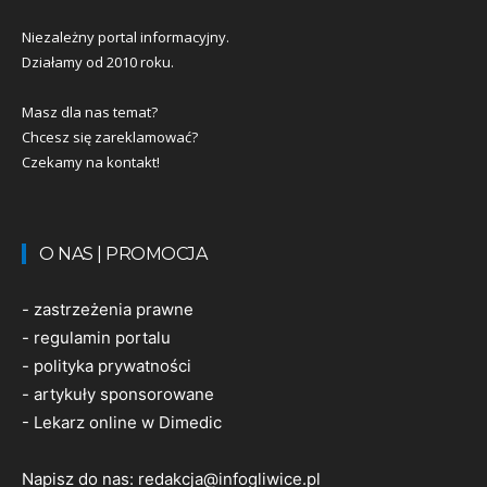
Niezależny portal informacyjny.
Działamy od 2010 roku.
Masz dla nas temat?
Chcesz się zareklamować?
Czekamy na kontakt!
O NAS | PROMOCJA
-
zastrzeżenia prawne
-
regulamin portalu
-
polityka prywatności
-
artykuły sponsorowane
-
Lekarz online w Dimedic
Napisz do nas:
redakcja@infogliwice.pl