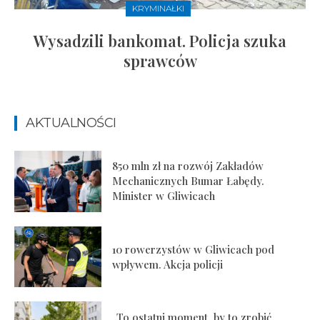
KRYMINAŁKI
Wysadzili bankomat. Policja szuka
sprawców
AKTUALNOŚCI
850 mln zł na rozwój Zakładów
Mechanicznych Bumar Łabędy.
Minister w Gliwicach
10 rowerzystów w Gliwicach pod
wpływem. Akcja policji
„To ostatni moment, by to zrobić.