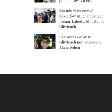
policjantów. Za co?
850 mln zł na rozwój
Zakładów Mechanicznych
Bumar Łabędy. Minister w
Gliwicach
10 rowerzystów w
Gliwicach pod wpływem.
Akcja policji