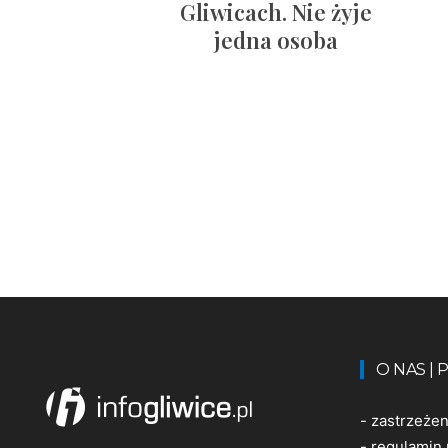
Gliwicach. Nie żyje
jedna osoba
O NAS |
-
zastrzeże
-
regulamin 