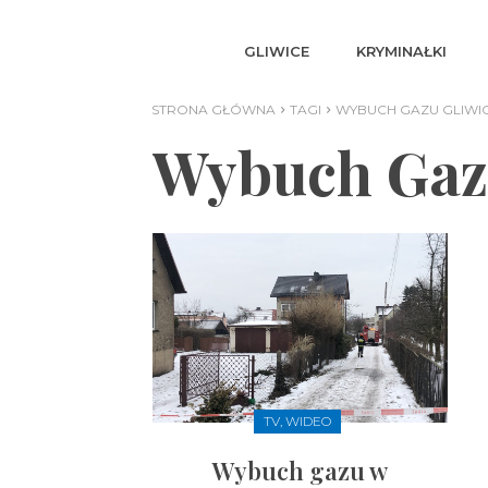
GLIWICE
KRYMINAŁKI
STRONA GŁÓWNA
TAGI
WYBUCH GAZU GLIWI
Wybuch Gazu
TV, WIDEO
Wybuch gazu w