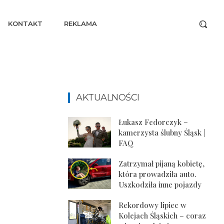
KONTAKT
REKLAMA
AKTUALNOŚCI
Łukasz Fedorczyk –
kamerzysta ślubny Śląsk |
FAQ
Zatrzymał pijaną kobietę,
która prowadziła auto.
Uszkodziła inne pojazdy
Rekordowy lipiec w
Kolejach Śląskich – coraz