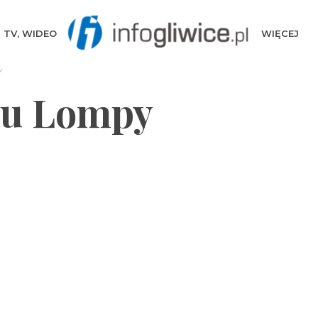
TV, WIDEO
WIĘCEJ
Y
zu Lompy