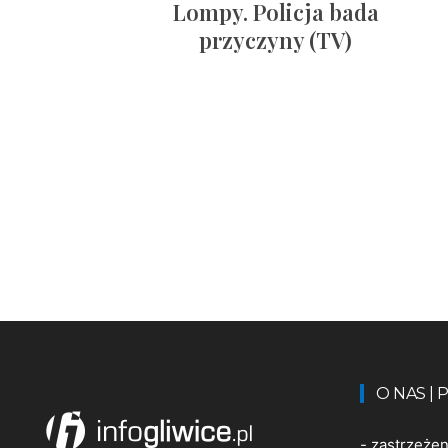
Lompy. Policja bada
przyczyny (TV)
O NAS |
-
zastrzeże