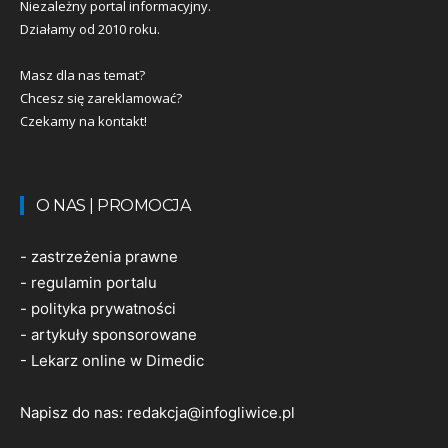
Niezależny portal informacyjny.
Działamy od 2010 roku.
Masz dla nas temat?
Chcesz się zareklamować?
Czekamy na kontakt!
O NAS | PROMOCJA
-
zastrzeżenia prawne
-
regulamin portalu
-
polityka prywatności
-
artykuły sponsorowane
-
Lekarz online w Dimedic
Napisz do nas:
redakcja@infogliwice.pl