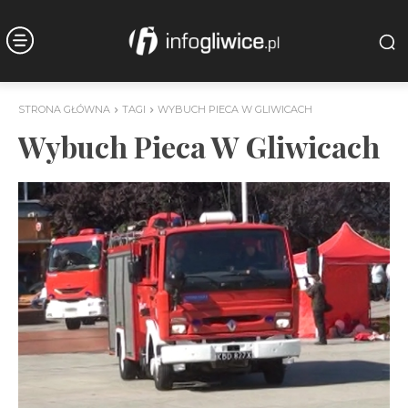
STRONA GŁÓWNA
TAGI
WYBUCH PIECA W GLIWICACH
Wybuch Pieca W Gliwicach