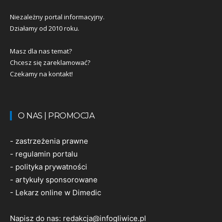
Niezależny portal informacyjny.
Działamy od 2010 roku.
Masz dla nas temat?
Chcesz się zareklamować?
Czekamy na kontakt!
O NAS | PROMOCJA
-
zastrzeżenia prawne
-
regulamin portalu
-
polityka prywatności
-
artykuły sponsorowane
-
Lekarz online w Dimedic
Napisz do nas:
redakcja@infogliwice.pl