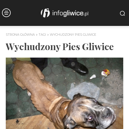
STRONA GŁÓWNA
TAGI
WYCHUDZONY PIES GLIWICE
Wychudzony Pies Gliwice