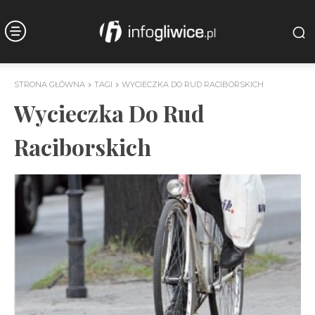
STRONA GŁÓWNA
TAGI
WYCIECZKA DO RUD RACIBORSKICH
Wycieczka Do Rud
Raciborskich