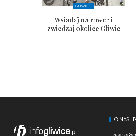
GLIWICE
Wsiadaj na rower i
zwiedzaj okolice Gliwic
O NAS |
-
zastrzeże