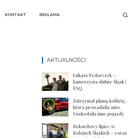
KONTAKT
REKLAMA
AKTUALNOŚCI
Łukasz Fedorczyk –
kamerzysta ślubny Śląsk |
FAQ
Zatrzymał pijaną kobietę,
która prowadziła auto.
Uszkodziła inne pojazdy
Rekordowy lipiec w
Kolejach Śląskich – coraz