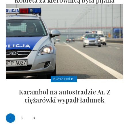
Kobieta za kierownicą była pijana
KRYMINAŁKI
Karambol na autostradzie A1. Z
ciężarówki wypadł ładunek
1
2