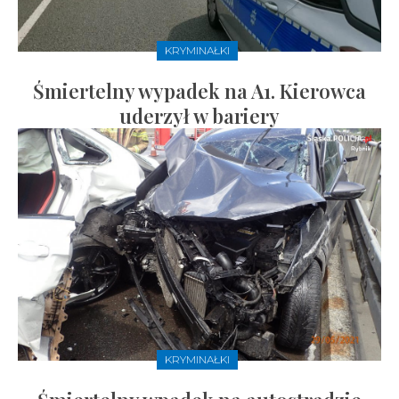
KRYMINAŁKI
Śmiertelny wypadek na A1. Kierowca
uderzył w bariery
KRYMINAŁKI