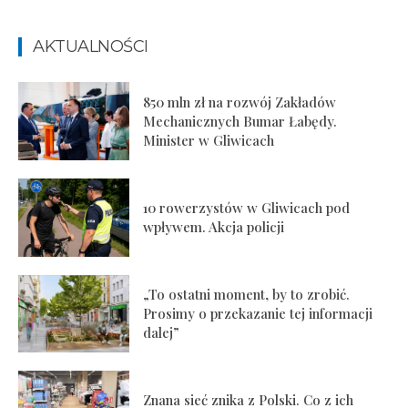
AKTUALNOŚCI
850 mln zł na rozwój Zakładów
Mechanicznych Bumar Łabędy.
Minister w Gliwicach
10 rowerzystów w Gliwicach pod
wpływem. Akcja policji
„To ostatni moment, by to zrobić.
Prosimy o przekazanie tej informacji
dalej”
Znana sieć znika z Polski. Co z ich