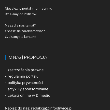
Niezależny portal informacyjny.
Działamy od 2010 roku.
Masz dla nas temat?
Chcesz się zareklamować?
Czekamy na kontakt!
O NAS | PROMOCJA
-
zastrzeżenia prawne
-
regulamin portalu
-
polityka prywatności
-
artykuły sponsorowane
-
Lekarz online w Dimedic
Napisz do nas:
redakcja@infogliwice.pl