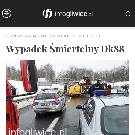
STRONA GŁÓWNA
TAGI
WYPADEK ŚMIERTELNY DK88
Wypadek Śmiertelny Dk88