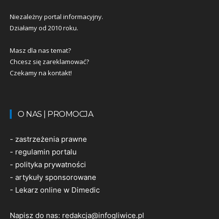
Niezależny portal informacyjny.
Działamy od 2010 roku.
Masz dla nas temat?
Chcesz się zareklamować?
Czekamy na kontakt!
O NAS | PROMOCJA
-
zastrzeżenia prawne
-
regulamin portalu
-
polityka prywatności
-
artykuły sponsorowane
-
Lekarz online w Dimedic
Napisz do nas:
redakcja@infogliwice.pl