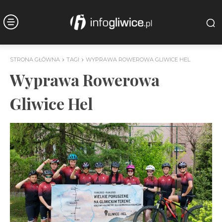
STRONA GŁÓWNA
TAGI
WYPRAWA ROWEROWA GLIWICE HEL
Wyprawa Rowerowa
Gliwice Hel