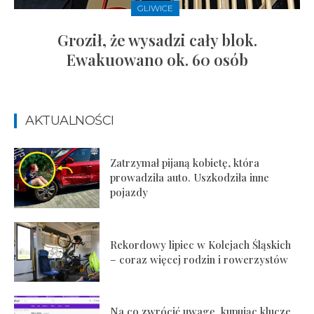
GLIWICE
Groził, że wysadzi cały blok.
Ewakuowano ok. 60 osób
AKTUALNOŚCI
Zatrzymał pijaną kobietę, która
prowadziła auto. Uszkodziła inne
pojazdy
Rekordowy lipiec w Kolejach Śląskich
– coraz więcej rodzin i rowerzystów
Na co zwrócić uwagę, kupując klucze