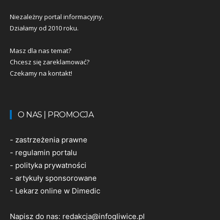
Niezależny portal informacyjny.
Działamy od 2010 roku.
Masz dla nas temat?
Chcesz się zareklamować?
Czekamy na kontakt!
O NAS | PROMOCJA
-
zastrzeżenia prawne
-
regulamin portalu
-
polityka prywatności
-
artykuły sponsorowane
-
Lekarz online w Dimedic
Napisz do nas:
redakcja@infogliwice.pl