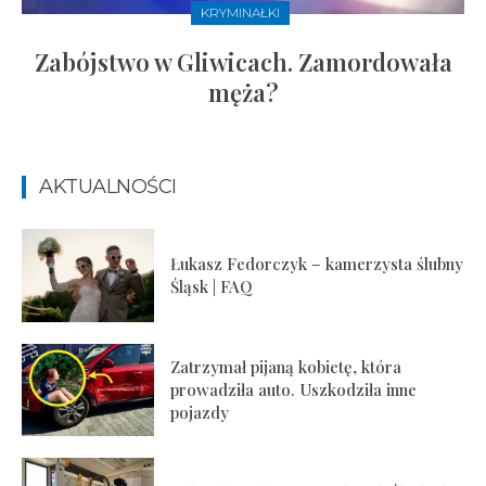
KRYMINAŁKI
Zabójstwo w Gliwicach. Zamordowała
męża?
AKTUALNOŚCI
Łukasz Fedorczyk – kamerzysta ślubny
Śląsk | FAQ
Zatrzymał pijaną kobietę, która
prowadziła auto. Uszkodziła inne
pojazdy