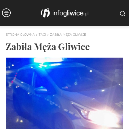
STRONA GŁÓWNA
TAGI
ZABIŁA MĘŻA GLIWICE
Zabiła Męża Gliwice