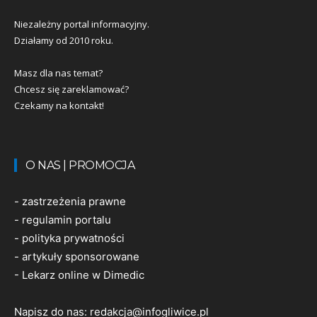
Niezależny portal informacyjny.
Działamy od 2010 roku.
Masz dla nas temat?
Chcesz się zareklamować?
Czekamy na kontakt!
O NAS | PROMOCJA
-
zastrzeżenia prawne
-
regulamin portalu
-
polityka prywatności
-
artykuły sponsorowane
-
Lekarz online w Dimedic
Napisz do nas:
redakcja@infogliwice.pl