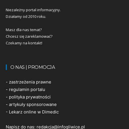
Niezależny portal informacyjny.
Działamy od 2010 roku.
Masz dla nas temat?
Chcesz się zareklamować?
Czekamy na kontakt!
O NAS | PROMOCJA
-
zastrzeżenia prawne
-
regulamin portalu
-
polityka prywatności
-
artykuły sponsorowane
-
Lekarz online w Dimedic
Napisz do nas:
redakcja@infogliwice.pl