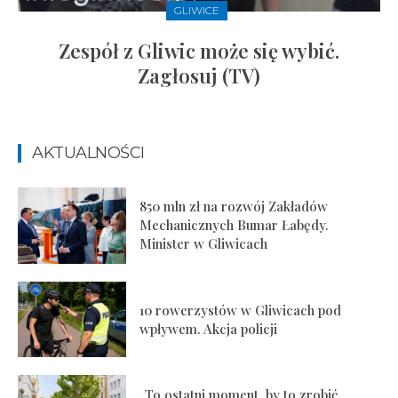
GLIWICE
Zespół z Gliwic może się wybić.
Zagłosuj (TV)
AKTUALNOŚCI
850 mln zł na rozwój Zakładów
Mechanicznych Bumar Łabędy.
Minister w Gliwicach
10 rowerzystów w Gliwicach pod
wpływem. Akcja policji
„To ostatni moment, by to zrobić.