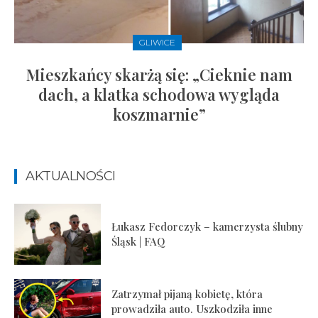
GLIWICE
Mieszkańcy skarżą się: „Cieknie nam
dach, a klatka schodowa wygląda
koszmarnie”
AKTUALNOŚCI
Łukasz Fedorczyk – kamerzysta ślubny
Śląsk | FAQ
Zatrzymał pijaną kobietę, która
prowadziła auto. Uszkodziła inne