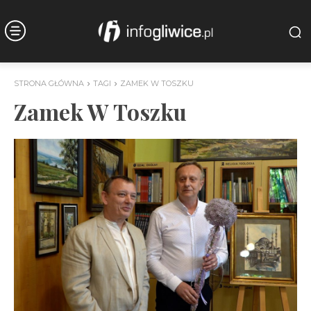
STRONA GŁÓWNA
TAGI
ZAMEK W TOSZKU
Zamek W Toszku