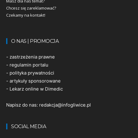
Masz dla nas temat?
Chcesz się zareklamować?
Czekamy na kontakt!
O NAS | PROMOCJA
-
zastrzeżenia prawne
-
regulamin portalu
-
polityka prywatności
-
artykuły sponsorowane
-
Lekarz online w Dimedic
Napisz do nas:
redakcja@infogliwice.pl
SOCIAL MEDIA