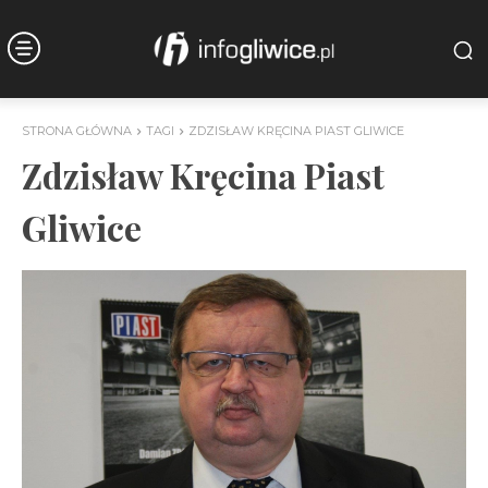
STRONA GŁÓWNA
TAGI
ZDZISŁAW KRĘCINA PIAST GLIWICE
Zdzisław Kręcina Piast
Gliwice