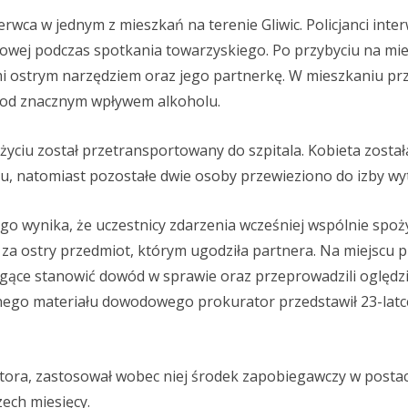
erwca w jednym z mieszkań na terenie Gliwic. Policjanci inte
ej podczas spotkania towarzyskiego. Po przybyciu na miej
i ostrym narzędziem oraz jego partnerkę. W mieszkaniu pr
 pod znacznym wpływem alkoholu.
yciu został przetransportowany do szpitala. Kobieta został
ztu, natomiast pozostałe dwie osoby przewieziono do izby wy
wynika, że uczestnicy zdarzenia wcześniej wspólnie spoż
a za ostry przedmiot, którym ugodziła partnera. Na miejscu 
mogące stanowić dowód w sprawie oraz przeprowadzili oględz
ego materiału dowodowego prokurator przedstawił 23-latc
atora, zastosował wobec niej środek zapobiegawczy w postac
ech miesięcy.