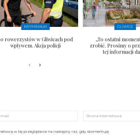
KRYMINAŁKI
GLIWICE
10 rowerzystów w Gliwicach pod
„To ostatni moment
wpływem. Akcja policji
zrobić. Prosimy o pr
tej informacji da
s:
E-
mail:
ernetową w tej przeglądarce na następny raz, gdy skomentuję.