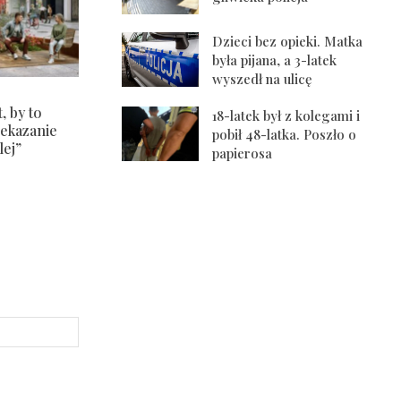
Dzieci bez opieki. Matka
była pijana, a 3-latek
wyszedł na ulicę
, by to
18-latek był z kolegami i
zekazanie
pobił 48-latka. Poszło o
lej”
papierosa
Strona
Internetowa: