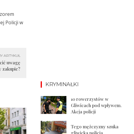
dzorem
 Policji w
Y ARTYKUŁ
ócić uwagę
y zakupie?
KRYMINAŁKI
10 rowerzystów w
Gliwicach pod wpływem.
Akcja policji
Tego mężczyzny szuka
gliwicka policja