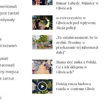
Bumar Łabędy. Minister w
rweniowali
Gliwicach
sce zastali
10 rowerzystów w
zebywały
Gliwicach pod wpływem.
Akcja policji
„To ostatni moment, by to
a
zrobić. Prosimy o
trzeźwień.
przekazanie tej informacji
dalej”
ywali
Znana sieć znika z Polski.
pracowali
Co z ich sklepem w
iny miejsca
Gliwicach?
e zarzut
Dzisiaj rusza budowa
ronda w centrum Gliwic
i