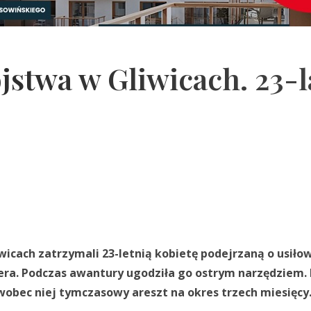
jstwa w Gliwicach. 23-l
Gliwicach zatrzymali 23-letnią kobietę podejrzaną o usiło
era. Podczas awantury ugodziła go ostrym narzędziem.
obec niej tymczasowy areszt na okres trzech miesięcy