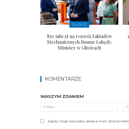
GLIWICE
850 mln zł na rozwój Zakładów
Mechanicznych Bumar Łabędy.
Minister w Gliwicach
KOMENTARZE
WASZYM ZDANIEM
Podpi
Zapisz moje nazwisko, adres e-mail i stronę int