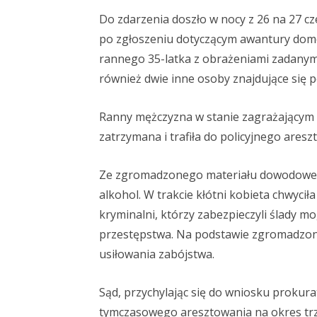
Do zdarzenia doszło w nocy z 26 na 27 cz
po zgłoszeniu dotyczącym awantury domow
rannego 35-latka z obrażeniami zadanym
również dwie inne osoby znajdujące się
Ranny mężczyzna w stanie zagrażającym ż
zatrzymana i trafiła do policyjnego ares
Ze zgromadzonego materiału dowodowego 
alkohol. W trakcie kłótni kobieta chwycił
kryminalni, którzy zabezpieczyli ślady 
przestępstwa. Na podstawie zgromadzon
usiłowania zabójstwa.
Sąd, przychylając się do wniosku prokur
tymczasowego aresztowania na okres trz