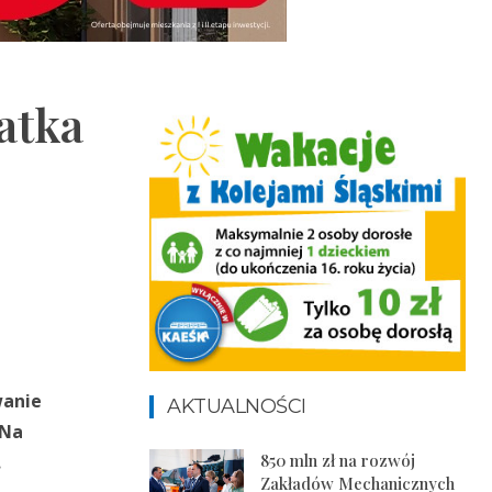
atka
wanie
AKTUALNOŚCI
 Na
850 mln zł na rozwój
.
Zakładów Mechanicznych