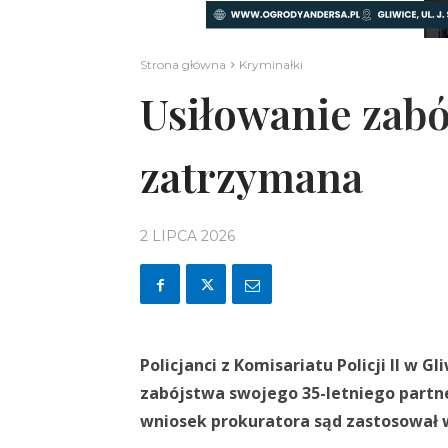
Strona główna
Kryminałki
Usiłowanie zabó
zatrzymana
2 LIPCA 2026
Policjanci z Komisariatu Policji II w 
zabójstwa swojego 35-letniego partn
wniosek prokuratora sąd zastosował w