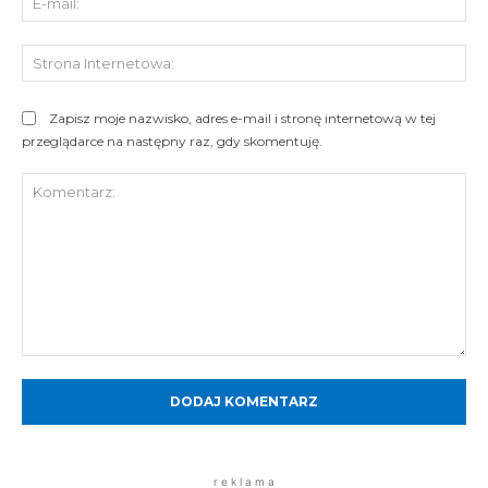
mai
St
Int
Zapisz moje nazwisko, adres e-mail i stronę internetową w tej
przeglądarce na następny raz, gdy skomentuję.
Komentarz:
r e k l a m a