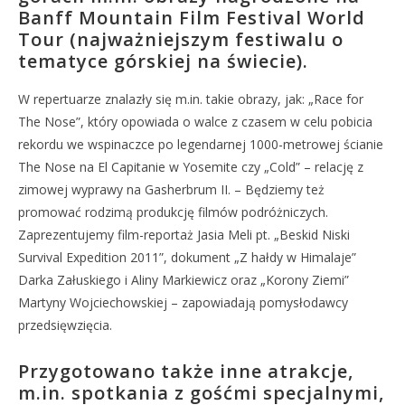
Banff Mountain Film Festival World
Tour (najważniejszym festiwalu o
tematyce górskiej na świecie).
W repertuarze znalazły się m.in. takie obrazy, jak: „Race for
The Nose”, który opowiada o walce z czasem w celu pobicia
rekordu we wspinaczce po legendarnej 1000-metrowej ścianie
The Nose na El Capitanie w Yosemite czy „Cold” – relację z
zimowej wyprawy na Gasherbrum II. – Będziemy też
promować rodzimą produkcję filmów podróżniczych.
Zaprezentujemy film-reportaż Jasia Meli pt. „Beskid Niski
Survival Expedition 2011”, dokument „Z hałdy w Himalaje”
Darka Załuskiego i Aliny Markiewicz oraz „Korony Ziemi”
Martyny Wojciechowskiej – zapowiadają pomysłodawcy
przedsięwzięcia.
Przygotowano także inne atrakcje,
m.in. spotkania z gośćmi specjalnymi,