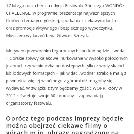
17 lutego rusza trzecia edycja Festiwalu Górskiego WONDÓŁ
CHALLENGE. W programie: prezentacja najważniejszych
filmów o tematyce górskiej, spotkania z ciekawymi ludźmi
oraz promocja aktywnego i bezpiecznego wypoczynku.
Miejscem wydarzeń będą Gliwice i Szczyrk.
Motywem przewodnim tegorocznych spotkań będzie… woda.
– Górskie spływy kajakowe, nurkowanie w wysoko położonych
jeziorach czy wspinaczka po dostępnych tylko z wody skałach
lub lodowych formacjach – jak widać „wodne” atrakcje mają z
pewnością więcej wspólnego z górami niż mogłoby się
wydawać. W związku z tym będziemy gościć WOPR, który w
2012 r. świętuje swoje 50. urodziny – zapowiadają
organizatorzy festiwalu.
Oprócz tego podczas imprezy będzie
można obejrzeć ciekawe filmy o
górach m.in. obrazy nagrodzone na