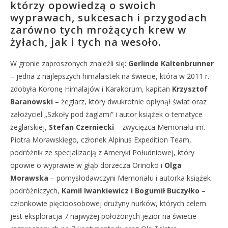
którzy opowiedzą o swoich
wyprawach, sukcesach i przygodach
zarówno tych mrożących krew w
żyłach, jak i tych na wesoło.
W gronie zaproszonych znaleźli się:
Gerlinde Kaltenbrunner
– jedna z najlepszych himalaistek na świecie, która w 2011 r.
zdobyła Koronę Himalajów i Karakorum, kapitan
Krzysztof
Baranowski
– żeglarz, który dwukrotnie opłynął świat oraz
założyciel „Szkoły pod żaglami” i autor książek o tematyce
żeglarskiej,
Stefan Czerniecki
– zwycięzca Memoriału im.
Piotra Morawskiego, członek Alpinus Expedition Team,
podróżnik ze specjalizacją z Ameryki Południowej, który
opowie o wyprawie w głąb dorzecza Orinoko i
Olga
Morawska
– pomysłodawczyni Memoriału i autorka książek
podróżniczych,
Kamil Iwankiewicz i Bogumił Buczyłko
–
członkowie pięcioosobowej drużyny nurków, których celem
jest eksploracja 7 najwyżej położonych jezior na świecie