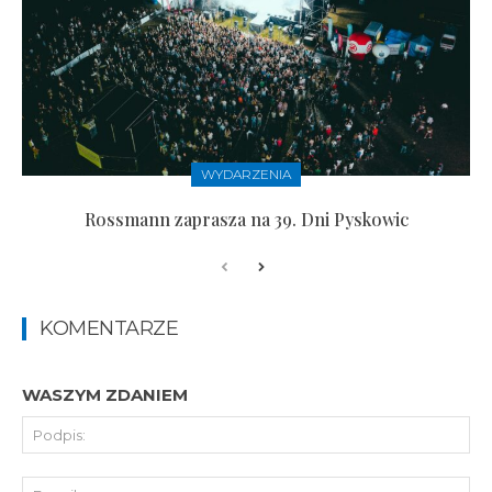
WYDARZENIA
Rossmann zaprasza na 39. Dni Pyskowic
KOMENTARZE
WASZYM ZDANIEM
Pod
E-