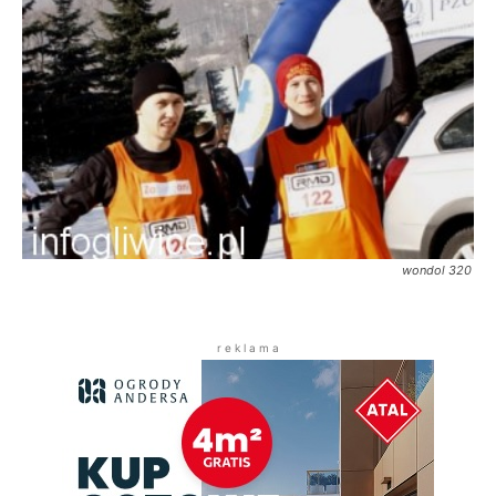
wondol 320
r e k l a m a