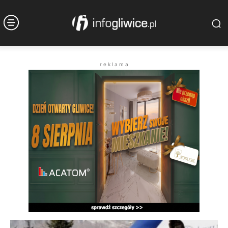
r e k l a m a