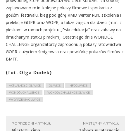
podwodnej, które poprowadzi Wojciech Kurdziel. Na sobotę
zaplanowano m.in. kolejne pokazy filmowe i spotkania z
gośćmi festiwalu, bieg pod górę RMD Winter Run, szkolenia i
prelekcje GOPR oraz WOPR, a także zajęcia dla dzieci (m.in. z
pieskami w ramach projektu „Psia edukacja” oraz zabawy na
dmuchanym statku pirackim). Ostatniego dnia WONDÓŁ
CHALLENGE organizatorzy zaproponują pokazy ratownictwa
GOPR z użyciem śmigłowca oraz powtórkę pokazów filmów z
BMFF.
(fot. Olga Dudek)
AKTUALNOŚCI GLIWICE
GLIWICE
INFOGLIWICE
WONDÓŁ CHALLENGE
WONDÓŁ CHALLENGE GLIWICE
WYDARZENIA GLIWICE
POPRZEDNI ARTYKUŁ
NASTĘPNY ARTYKUŁ
Niestety, zima
Zobacz w internecie