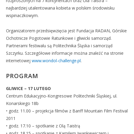
rozproszonych na 7 kontynentach oraz Ola Taistra –
najbardziej utalentowana kobieta w polskim środowisku
wspinaczkowym.
Organizatorem przedsięwzięcia jest Fundacja RADAN, Górskie
Ochotnicze Pogotowie Ratunkowe i gliwicki samorząd.
Partnerami festiwalu są Politechnika Śląska i samorząd
Szczyrku. Szczegółowe informacje można znaleźć na stronie
internetowej
www.wondol-challenge.pl
.
PROGRAM
GLIWICE – 17 LUTEGO
Centrum Edukacyjno-Kongresowe Politechniki Śląskiej, ul.
Konarskiego 18b
• godz. 11.00 – projekcja filmów z Banff Mountain Film Festival
2011
• godz. 17.10 – spotkanie z Olą Taistrą
• godz. 18.15 – spotkanie z Kamilem Iwankiewiczem i