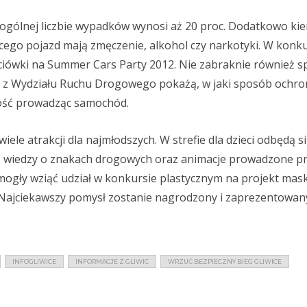
 ogólnej liczbie wypadków wynosi aż 20 proc. Dodatkowo ki
cego pojazd mają zmęczenie, alkohol czy narkotyki. W konku
iówki na Summer Cars Party 2012. Nie zabraknie również s
i z Wydziału Ruchu Drogowego pokażą, w jaki sposób ochroni
ność prowadząc samochód.
le atrakcji dla najmłodszych. W strefie dla dzieci odbędą s
z wiedzy o znakach drogowych oraz animacje prowadzone p
ogły wziąć udział w konkursie plastycznym na projekt mas
Najciekawszy pomysł zostanie nagrodzony i zaprezentowan
INFOGLIWICE
INFORMACJE Z GLIWIC
WRZUĆ BEZPIECZNY BIEG GLIWICE