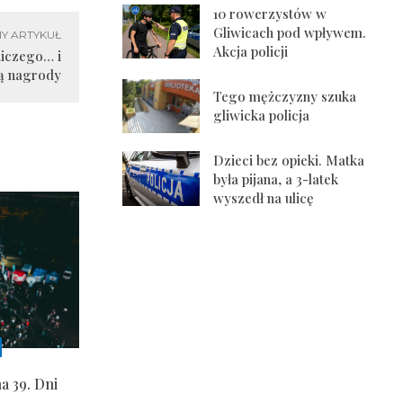
10 rowerzystów w
Gliwicach pod wpływem.
Y ARTYKUŁ
Akcja policji
niczego… i
ą nagrody
Tego mężczyzny szuka
gliwicka policja
Dzieci bez opieki. Matka
była pijana, a 3-latek
wyszedł na ulicę
a 39. Dni