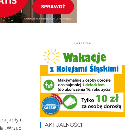
r e k l a m a
ra jazdy i
AKTUALNOŚCI
nia „Wrzuć