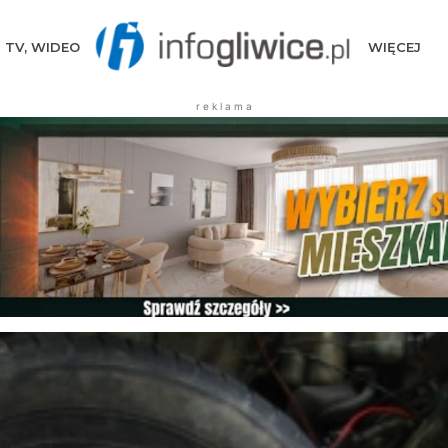
TV, WIDEO
WIĘCEJ
r e k l a m a