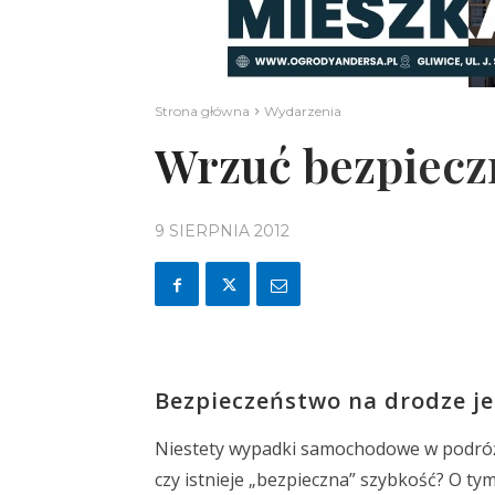
Strona główna
Wydarzenia
Wrzuć bezpiecz
9 SIERPNIA 2012
Bezpieczeństwo na drodze je
Niestety wypadki samochodowe w podróży zd
czy istnieje „bezpieczna” szybkość? O t