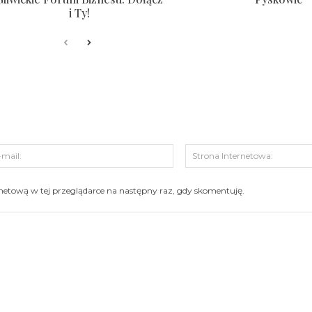
i Ty!
s:
E-
mail:
ernetową w tej przeglądarce na następny raz, gdy skomentuję.