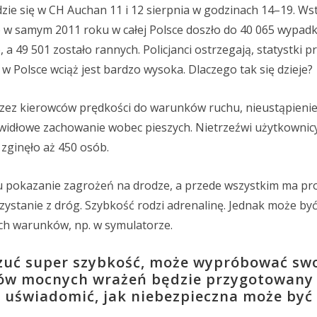
dzie się w CH Auchan 11 i 12 sierpnia w godzinach 14–19. Ws
o w samym 2011 roku w całej Polsce doszło do 40 065 wypad
a 49 501 zostało rannych. Policjanci ostrzegają, statystki pr
Polsce wciąż jest bardzo wysoka. Dlaczego tak się dzieje?
zez kierowców prędkości do warunków ruchu, nieustąpieni
awidłowe zachowanie wobec pieszych. Nietrzeźwi użytkownic
zginęło aż 450 osób.
lu pokazanie zagrożeń na drodze, a przede wszystkim ma 
zystanie z dróg. Szybkość rodzi adrenalinę. Jednak może by
ch warunków, np. w symulatorze.
czuć super szybkość, może wypróbować swo
nów mocnych wrażeń będzie przygotowany
a uświadomić, jak niebezpieczna może być