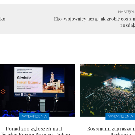
NASTĘPN
bko
Eko-wojownicy uczą, jak zrobić coś z 
rozdaj
WYDARZENIA
WYDARZENIA
Ponad 200 zgłoszeń na II
Rossmann zaprasza n
Gliwickie Forum Biznesu. Dołącz
Pyskowic