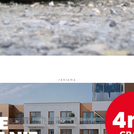
r e k l a m a