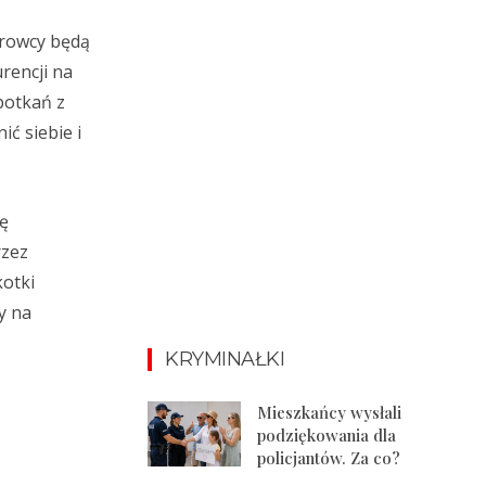
erowcy będą
rencji na
potkań z
ć siebie i
ię
rzez
kotki
y na
KRYMINAŁKI
Mieszkańcy wysłali
podziękowania dla
policjantów. Za co?