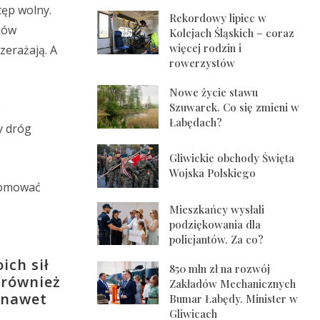
tęp wolny.
Rekordowy lipiec w
ków
Kolejach Śląskich – coraz
więcej rodzin i
zerażają. A
rowerzystów
Nowe życie stawu
Szuwarek. Co się zmieni w
e
Łabędach?
y dróg
Gliwickie obchody Święta
Wojska Polskiego
promować
ć
Mieszkańcy wysłali
podziękowania dla
policjantów. Za co?
ich sił
850 mln zł na rozwój
 również
Zakładów Mechanicznych
 nawet
Bumar Łabędy. Minister w
Gliwicach