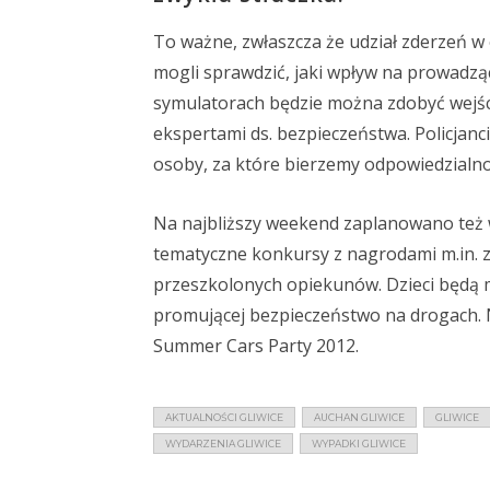
To ważne, zwłaszcza że udział zderzeń w
mogli sprawdzić, jaki wpływ na prowadzą
symulatorach będzie można zdobyć wejśc
ekspertami ds. bezpieczeństwa. Policjanc
osoby, za które bierzemy odpowiedzial
Na najbliższy weekend zaplanowano też wie
tematyczne konkursy z nagrodami m.in. 
przeszkolonych opiekunów. Dzieci będą m
promującej bezpieczeństwo na drogach. 
Summer Cars Party 2012.
AKTUALNOŚCI GLIWICE
AUCHAN GLIWICE
GLIWICE
WYDARZENIA GLIWICE
WYPADKI GLIWICE