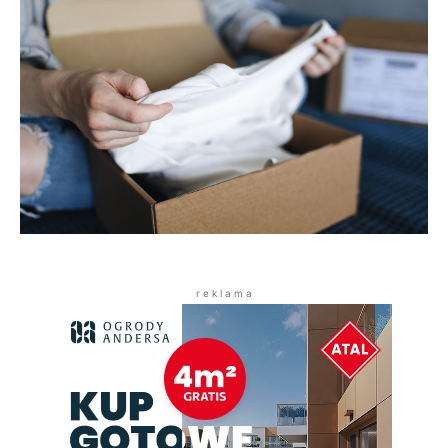
r e k l a m a