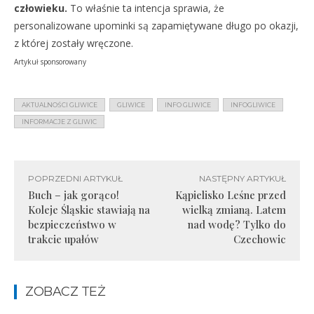
człowieku.
To właśnie ta intencja sprawia, że
personalizowane upominki są zapamiętywane długo po okazji,
z której zostały wręczone.
Artykuł sponsorowany
AKTUALNOŚCI GLIWICE
GLIWICE
INFO GLIWICE
INFOGLIWICE
INFORMACJE Z GLIWIC
POPRZEDNI ARTYKUŁ
NASTĘPNY ARTYKUŁ
Buch – jak gorąco!
Kąpielisko Leśne przed
Koleje Śląskie stawiają na
wielką zmianą. Latem
bezpieczeństwo w
nad wodę? Tylko do
trakcie upałów
Czechowic
ZOBACZ TEŻ