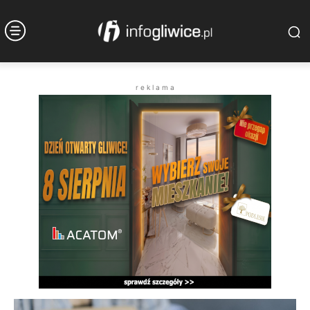
r e k l a m a