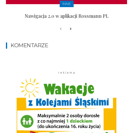
INNE
Nawigacja 2.0 w aplikacji Rossmann PL
KOMENTARZE
r e k l a m a