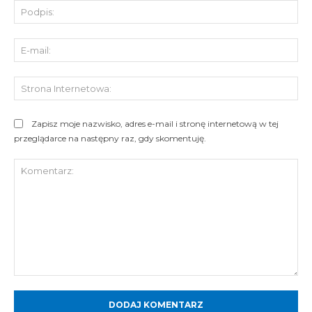
Pod
E-
mai
St
Int
Zapisz moje nazwisko, adres e-mail i stronę internetową w tej
przeglądarce na następny raz, gdy skomentuję.
Komentarz: