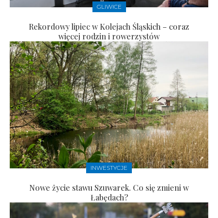
GLIWICE
Rekordowy lipiec w Kolejach Śląskich – coraz
więcej rodzin i rowerzystów
INWESTYCJE
Nowe życie stawu Szuwarek. Co się zmieni w
Łabędach?