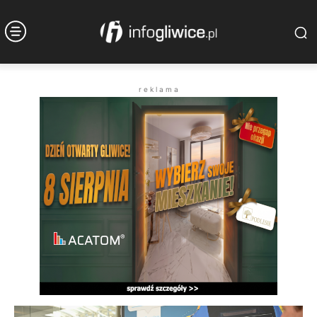
r e k l a m a