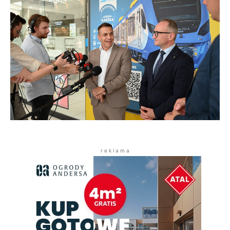
r e k l a m a