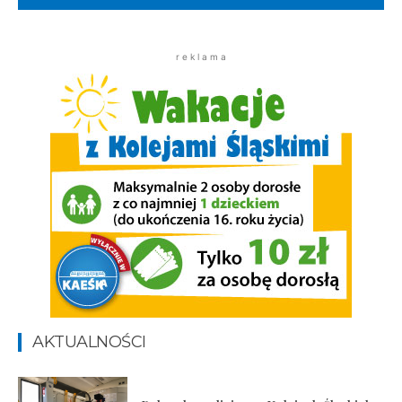
r e k l a m a
AKTUALNOŚCI