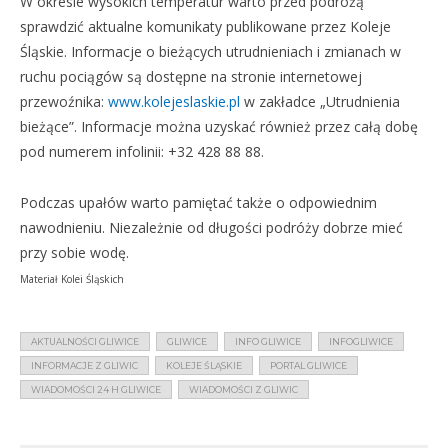
W okresie wysokich temperatur warto przed podróżą
sprawdzić aktualne komunikaty publikowane przez Koleje
Śląskie. Informacje o bieżących utrudnieniach i zmianach w
ruchu pociągów są dostępne na stronie internetowej
przewoźnika:
www.kolejeslaskie.pl
w zakładce „Utrudnienia
bieżące”. Informacje można uzyskać również przez całą dobę
pod numerem infolinii: +32 428 88 88.
Podczas upałów warto pamiętać także o odpowiednim
nawodnieniu. Niezależnie od długości podróży dobrze mieć
przy sobie wodę.
Materiał Kolei Śląskich
AKTUALNOŚCI GLIWICE
GLIWICE
INFO GLIWICE
INFOGLIWICE
INFORMACJE Z GLIWIC
KOLEJE ŚLĄSKIE
PORTAL GLIWICE
WIADOMOŚCI 24 H GLIWICE
WIADOMOŚCI Z GLIWIC