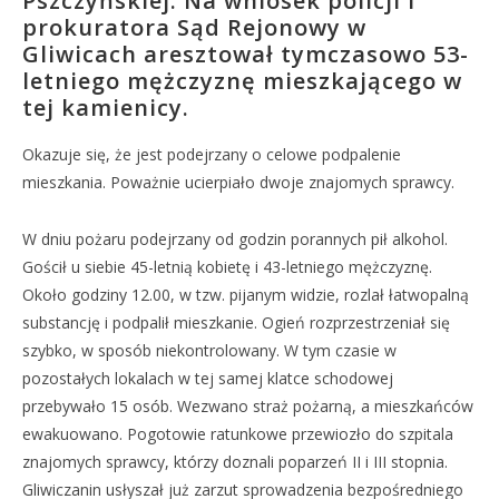
Pszczyńskiej. Na wniosek policji i
prokuratora Sąd Rejonowy w
Gliwicach aresztował tymczasowo 53-
letniego mężczyznę mieszkającego w
tej kamienicy.
Okazuje się, że jest podejrzany o celowe podpalenie
mieszkania. Poważnie ucierpiało dwoje znajomych sprawcy.
W dniu pożaru podejrzany od godzin porannych pił alkohol.
Gościł u siebie 45-letnią kobietę i 43-letniego mężczyznę.
Około godziny 12.00, w tzw. pijanym widzie, rozlał łatwopalną
substancję i podpalił mieszkanie. Ogień rozprzestrzeniał się
szybko, w sposób niekontrolowany. W tym czasie w
pozostałych lokalach w tej samej klatce schodowej
przebywało 15 osób. Wezwano straż pożarną, a mieszkańców
ewakuowano. Pogotowie ratunkowe przewiozło do szpitala
znajomych sprawcy, którzy doznali poparzeń II i III stopnia.
Gliwiczanin usłyszał już zarzut sprowadzenia bezpośredniego