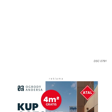
DSC 0791
r e k l a m a