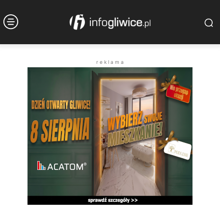
r e k l a m a