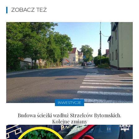
ZOBACZ TEŻ
INWESTYCJE
Budowa ścieżki wzdłuż Strzelców Bytomskich.
Kolejne zmiany