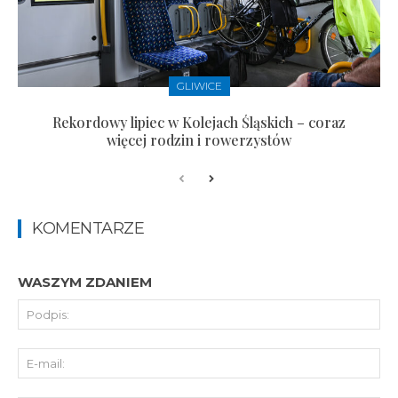
GLIWICE
Rekordowy lipiec w Kolejach Śląskich – coraz
więcej rodzin i rowerzystów
KOMENTARZE
WASZYM ZDANIEM
Pod
E-
mai