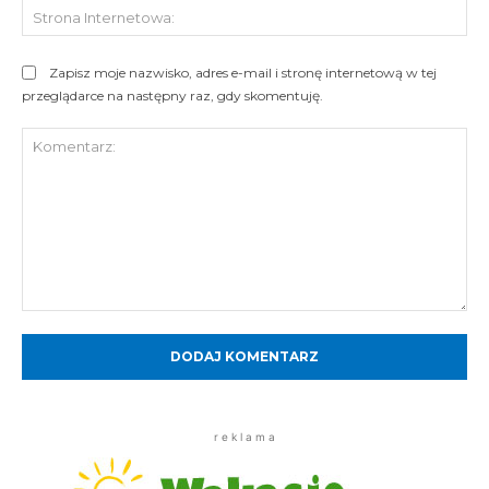
St
Int
Zapisz moje nazwisko, adres e-mail i stronę internetową w tej
przeglądarce na następny raz, gdy skomentuję.
Komentarz:
r e k l a m a