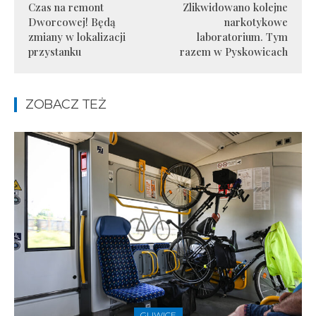
Czas na remont
Zlikwidowano kolejne
Dworcowej! Będą
narkotykowe
zmiany w lokalizacji
laboratorium. Tym
przystanku
razem w Pyskowicach
ZOBACZ TEŻ
GLIWICE