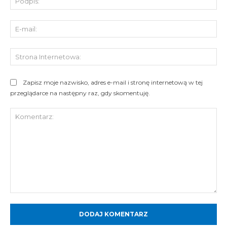
E-
mai
St
Int
Zapisz moje nazwisko, adres e-mail i stronę internetową w tej
przeglądarce na następny raz, gdy skomentuję.
Komentarz: