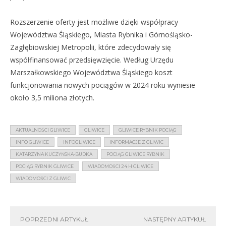
Rozszerzenie oferty jest możliwe dzięki współpracy
Województwa Śląskiego, Miasta Rybnika i Górnośląsko-
Zagłębiowskiej Metropolii, które zdecydowały się
współfinansować przedsięwzięcie. Według Urzędu
Marszałkowskiego Województwa Śląskiego koszt
funkcjonowania nowych pociągów w 2024 roku wyniesie
około 3,5 miliona złotych.
AKTUALNOŚCI GLIWICE
GLIWICE
GLIWICE RYBNIK POCIĄG
INFO GLIWICE
INFOGLIWICE
INFORMACJE Z GLIWIC
KATARZYNA KUCZYŃSKA-BUDKA
POCIĄG GLIWICE RYBNIK
POCIĄG RYBNIK GLIWICE
WIADOMOŚCI 24 H GLIWICE
WIADOMOŚCI Z GLIWIC
POPRZEDNI ARTYKUŁ
NASTĘPNY ARTYKUŁ