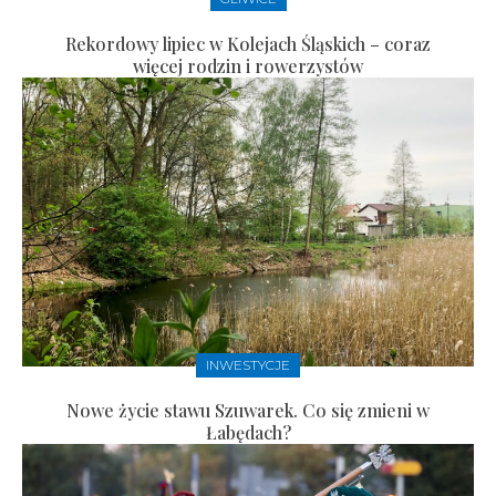
Rekordowy lipiec w Kolejach Śląskich – coraz
więcej rodzin i rowerzystów
INWESTYCJE
Nowe życie stawu Szuwarek. Co się zmieni w
Łabędach?