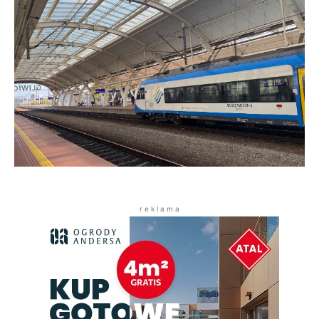
r e k l a m a