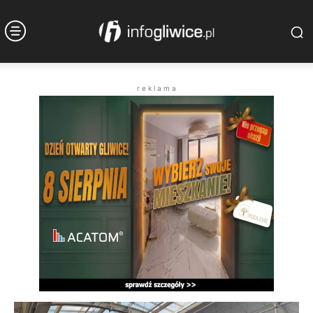
r e k l a m a