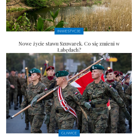
INWESTYCJE
Nowe życie stawu Szuwarek. Co się zmieni w
Łabędach?
GLIWICE