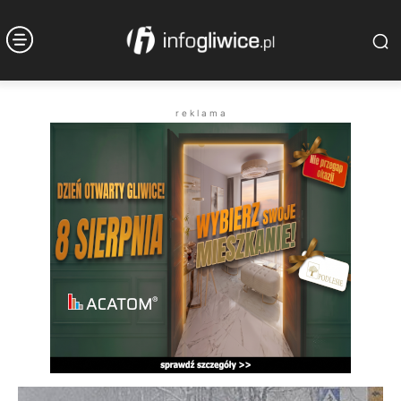
r e k l a m a