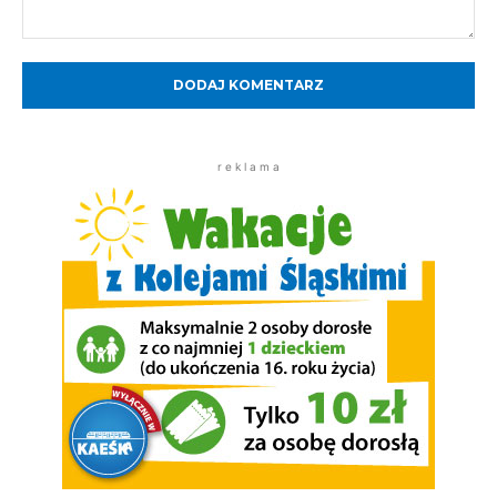
Komentarz:
r e k l a m a