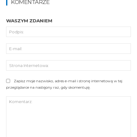
KOMENTARZE
WASZYM ZDANIEM
Pod
E-
mai
St
Int
Zapisz moje nazwisko, adres e-mail i stronę internetową w tej
przeglądarce na następny raz, gdy skomentuję.