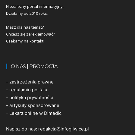
Niezależny portal informacyjny.
Działamy od 2010 roku.
Masz dla nas temat?
Chcesz się zareklamować?
Czekamy na kontakt!
O NAS | PROMOCJA
-
zastrzeżenia prawne
-
regulamin portalu
-
polityka prywatności
-
artykuły sponsorowane
-
Lekarz online w Dimedic
Napisz do nas:
redakcja@infogliwice.pl