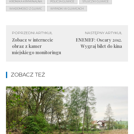
KRONIKA KRYMINALNA
POLICJA GLIWICE
STŁUCZKI GLIWICE
WIADOMOŚCI Z GLIWIC
WYPADKI W GLIWICACH
POPRZEDNI ARTYKUŁ
NASTĘPNY ARTYKUŁ
Zobacz w internecie
ENEMEF: Oscary 2012.
obraz z kamer
Wygraj bilet do kina
miejskiego monitoringu
ZOBACZ TEŻ