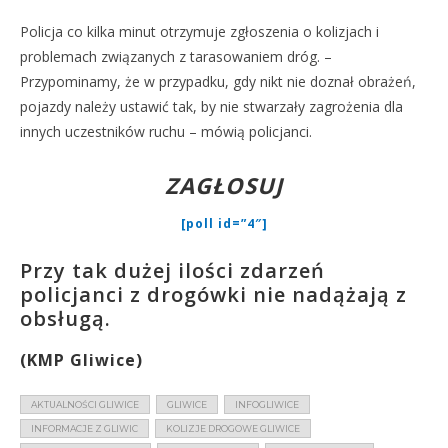
Policja co kilka minut otrzymuje zgłoszenia o kolizjach i
problemach związanych z tarasowaniem dróg. –
Przypominamy, że w przypadku, gdy nikt nie doznał obrażeń,
pojazdy należy ustawić tak, by nie stwarzały zagrożenia dla
innych uczestników ruchu – mówią policjanci.
ZAGŁOSUJ
[poll id=”4″]
Przy tak dużej ilości zdarzeń
policjanci z drogówki nie nadążają z
obsługą.
(KMP Gliwice)
AKTUALNOŚCI GLIWICE
GLIWICE
INFOGLIWICE
INFORMACJE Z GLIWIC
KOLIZJE DROGOWE GLIWICE