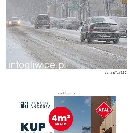
zima ulica320
r e k l a m a