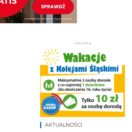
r e k l a m a
AKTUALNOŚCI