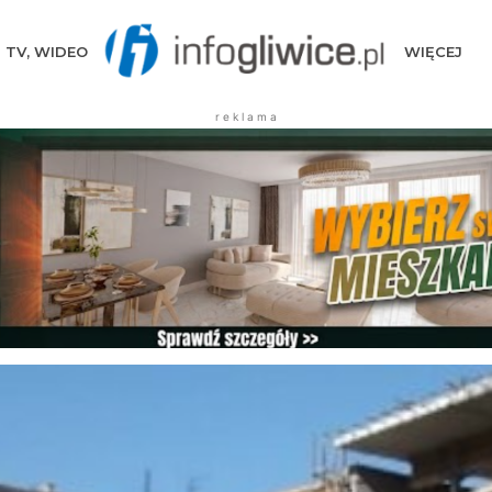
TV, WIDEO
WIĘCEJ
r e k l a m a