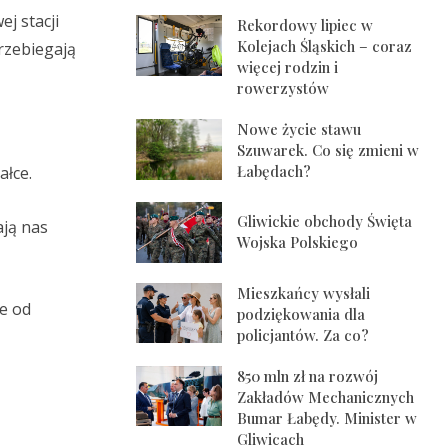
j stacji
Rekordowy lipiec w
Kolejach Śląskich – coraz
rzebiegają
więcej rodzin i
rowerzystów
Nowe życie stawu
Szuwarek. Co się zmieni w
Łabędach?
ałce.
Gliwickie obchody Święta
ają nas
Wojska Polskiego
Mieszkańcy wysłali
e od
podziękowania dla
policjantów. Za co?
850 mln zł na rozwój
Zakładów Mechanicznych
Bumar Łabędy. Minister w
Gliwicach