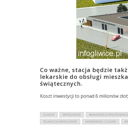
Co ważne, stacja będzie tak
lekarskie do obsługi mieszk
świątecznych.
Koszt inwestycji to ponad 6 milionów złot
GLIWICE
INFOGLIWICE
NOWA STACJA POGOTOWIA G
TELEWIZJA INFOGLIWICE
WIADOMOŚCI Z GLIWIC
WP