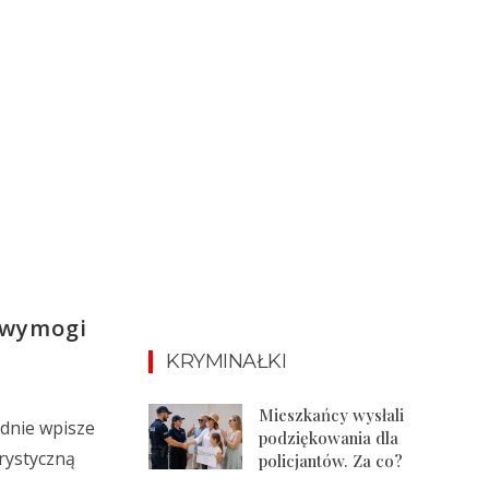
 wymogi
KRYMINAŁKI
Mieszkańcy wysłali
adnie wpisze
podziękowania dla
erystyczną
policjantów. Za co?