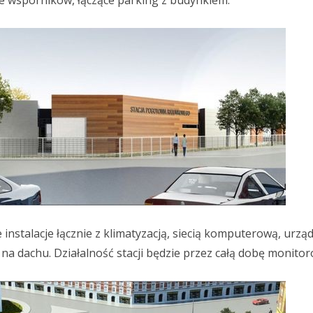
e wsporników, łączące parking z budynkiem.
instalacje łącznie z klimatyzacją, siecią komputerową, urzą
w na dachu. Działalność stacji będzie przez całą dobę monito