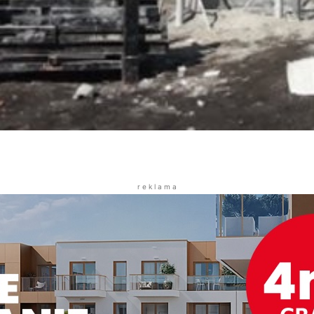
r e k l a m a