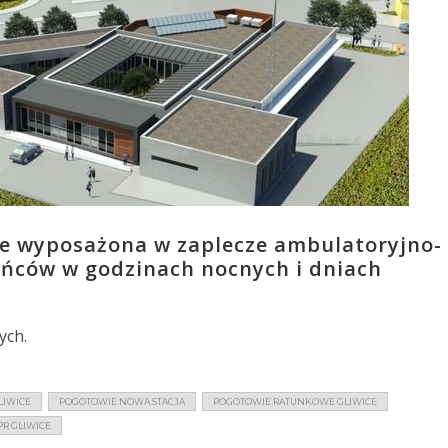
że wyposażona w zaplecze ambulatoryjno-
ańców w godzinach nocnych i dniach
ych.
LIWICE
POGOTOWIE NOWA STACJA
POGOTOWIE RATUNKOWE GLIWICE
R GLIWICE