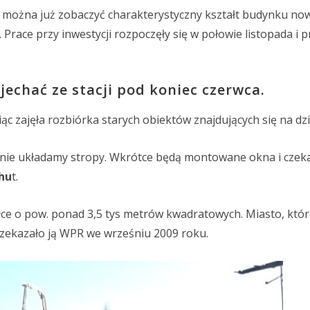
ej można już zobaczyć charakterystyczny kształt budynku nowe
ace przy inwestycji rozpoczęły się w połowie listopada i p
echać ze stacji pod koniec czerwca.
c zajęła rozbiórka starych obiektów znajdujących się na dzi
cnie układamy stropy. Wkrótce będą montowane okna i czek
chu
t.
ce o pow. ponad 3,5 tys metrów kwadratowych. Miasto, któr
przekazało ją WPR we wrześniu 2009 roku.