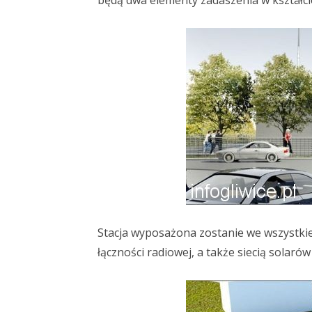
będą dwa elementy zadaszenia w kształci
Stacja wyposażona zostanie we wszystkie 
łączności radiowej, a także siecią solaró