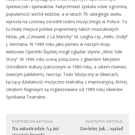
śpiewaczek i śpiewaków. Natychmiast zyskała sobie ogromną
popularność wśród widzów, a w latach 70. ubiegłego wieku
wyrosła na czołowy ośrodek teatru muzycznego w Polsce. To
tu miały miejsce polskie prapremiery takich musicalowych
hitów, jak „Człowiek z La Manchy” M. Leigha czy „Hello, Dolly!”
J. Hermana. W 1989 roku jako pierwsi w naszym kraju
widzowie Operetki Śląskiej mogli oglądać słynne „West Side
Story”. W 1996 roku scenę połączono z gliwickim Miejskim
Ośrodkiem Kultury (założonym w 1980 roku, a zatem również
świeżym Jubilatem), tworząc Teatr Muzyczny w Gliwicach,
łączący działalność muzyczno-teatralną z impresaryjną, której
okrętem flagowym są organizowane od 1989 roku Gliwickie
Spotkania Teatralne.
POPRZEDNI ARTYKUŁ
NASTĘPNY ARTYKUŁ
Na autostradzie A4 już
Zawistny jak… sąsiad
stawiają bramki