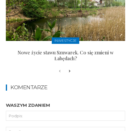
INWESTYCJE
Nowe życie stawu Szuwarek. Co się zmieni w
Łabędach?
KOMENTARZE
WASZYM ZDANIEM
Pod
E-