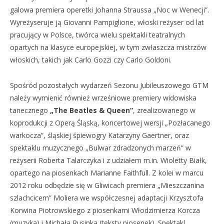
galowa premiera operetki Johanna Straussa „Noc w Wenecji”.
Wyreżyseruje ją Giovanni Pampiglione, włoski reżyser od lat
pracujący w Polsce, twórca wielu spektakli teatralnych
opartych na klasyce europejskiej, w tym zwłaszcza mistrzów
włoskich, takich jak Carlo Gozzi czy Carlo Goldoni.
Spośród pozostałych wydarzeń Sezonu Jubileuszowego GTM
należy wymienić również wrześniowe premiery widowiska
tanecznego
„The Beatles & Queen”
, zrealizowanego w
koprodukcji z Operą Śląską, koncertowej wersji „Pozłacanego
warkocza”, śląskiej śpiewogry Katarzyny Gaertner, oraz
spektaklu muzycznego „Bulwar zdradzonych marzeń” w
reżyserii Roberta Talarczyka i z udziałem m.in. Wioletty Białk,
opartego na piosenkach Marianne Faithfull. Z kolei w marcu
2012 roku odbędzie się w Gliwicach premiera „Mieszczanina
szlachcicem” Moliera we współczesnej adaptacji Krzysztofa
Korwina Piotrowskiego z piosenkami Włodzimierza Korcza
(muzyka) i Michała Rusinka (teksty piosenek). Spektakl