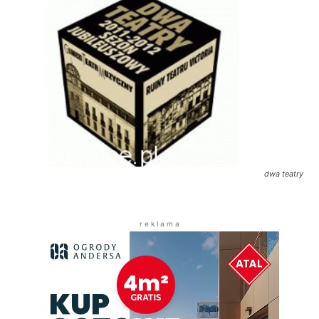
dwa teatry
r e k l a m a