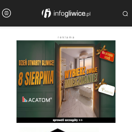
r e k l a m a