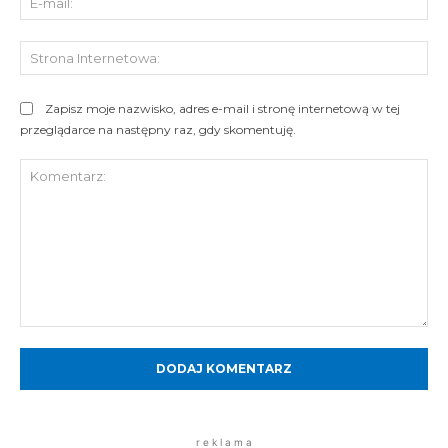
mai
St
Int
Zapisz moje nazwisko, adres e-mail i stronę internetową w tej
przeglądarce na następny raz, gdy skomentuję.
Komentarz:
r e k l a m a