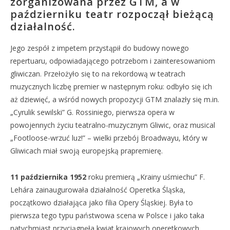
zorganizowana przez GTM, a w
październiku teatr rozpoczął bieżącą
działalność.
Jego zespół z impetem przystąpił do budowy nowego
repertuaru, odpowiadającego potrzebom i zainteresowaniom
gliwiczan. Przełożyło się to na rekordową w teatrach
muzycznych liczbę premier w następnym roku: odbyło się ich
aż dziewięć, a wśród nowych propozycji GTM znalazły się m.in.
„Cyrulik sewilski” G. Rossiniego, pierwsza opera w
powojennych życiu teatralno-muzycznym Gliwic, oraz musical
„Footloose-wrzuć luz!” – wielki przebój Broadwayu, który w
Gliwicach miał swoją europejską prapremierę.
11 października 1952
roku premierą „Krainy uśmiechu” F.
Lehára zainaugurowała działalność Operetka Śląska,
początkowo działająca jako filia Opery Śląskiej. Była to
pierwsza tego typu państwowa scena w Polsce i jako taka
natychmiast przyciągnęła kwiat krajowych operetkowych