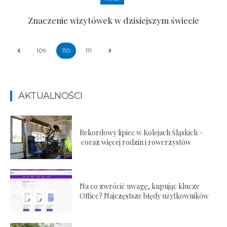
Znaczenie wizytówek w dzisiejszym świecie
109
110
111
AKTUALNOŚCI
Rekordowy lipiec w Kolejach Śląskich –
coraz więcej rodzin i rowerzystów
Na co zwrócić uwagę, kupując klucze
Office? Najczęstsze błędy użytkowników