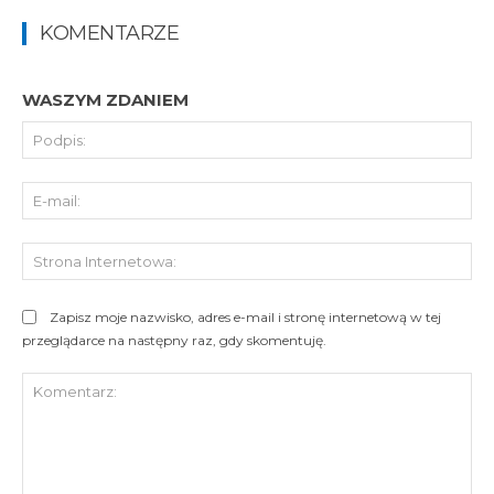
KOMENTARZE
WASZYM ZDANIEM
Pod
E-
mai
St
Int
Zapisz moje nazwisko, adres e-mail i stronę internetową w tej
przeglądarce na następny raz, gdy skomentuję.