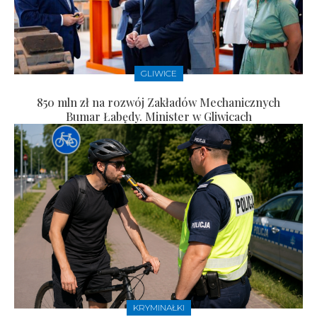
GLIWICE
850 mln zł na rozwój Zakładów Mechanicznych
Bumar Łabędy. Minister w Gliwicach
KRYMINAŁKI