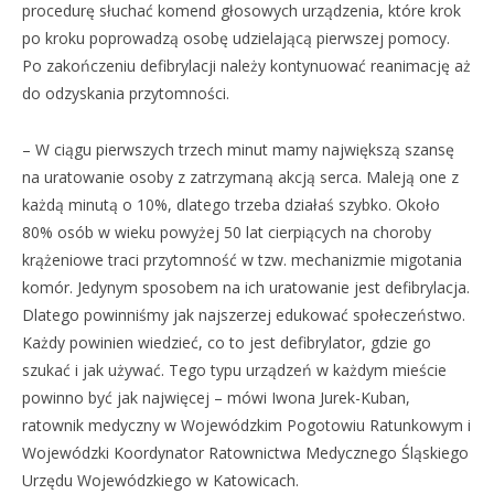
procedurę słuchać komend głosowych urządzenia, które krok
po kroku poprowadzą osobę udzielającą pierwszej pomocy.
Po zakończeniu defibrylacji należy kontynuować reanimację aż
do odzyskania przytomności.
– W ciągu pierwszych trzech minut mamy największą szansę
na uratowanie osoby z zatrzymaną akcją serca. Maleją one z
każdą minutą o 10%, dlatego trzeba działaś szybko. Około
80% osób w wieku powyżej 50 lat cierpiących na choroby
krążeniowe traci przytomność w tzw. mechanizmie migotania
komór. Jedynym sposobem na ich uratowanie jest defibrylacja.
Dlatego powinniśmy jak najszerzej edukować społeczeństwo.
Każdy powinien wiedzieć, co to jest defibrylator, gdzie go
szukać i jak używać. Tego typu urządzeń w każdym mieście
powinno być jak najwięcej – mówi Iwona Jurek-Kuban,
ratownik medyczny w Wojewódzkim Pogotowiu Ratunkowym i
Wojewódzki Koordynator Ratownictwa Medycznego Śląskiego
Urzędu Wojewódzkiego w Katowicach.