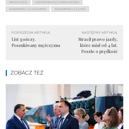
INFOGLIWICE
KATARZYNA KUCZYŃSKA-BUDKA
WIADOMOŚCI 24 H GLIWICE
WIADOMOŚCI Z GLIWIC
POPRZEDNI ARTYKUŁ
NASTĘPNY ARTYKUŁ
List gończy.
Stracił prawo jazdy,
Poszukiwany mężczyzna
które miał od 4 lat.
Poszło o prędkość
ZOBACZ TEŻ