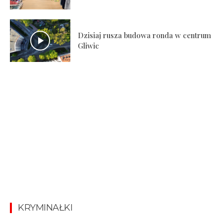
Dzisiaj rusza budowa ronda w centrum
Gliwic
KRYMINAŁKI