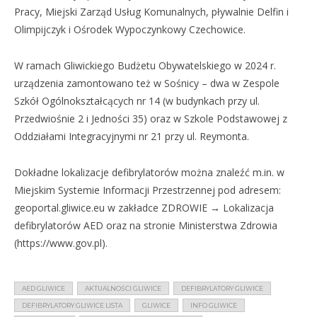
Pracy, Miejski Zarząd Usług Komunalnych, pływalnie Delfin i
Olimpijczyk i Ośrodek Wypoczynkowy Czechowice.
W ramach Gliwickiego Budżetu Obywatelskiego w 2024 r.
urządzenia zamontowano też w Sośnicy – dwa w Zespole
Szkół Ogólnokształcących nr 14 (w budynkach przy ul.
Przedwiośnie 2 i Jedności 35) oraz w Szkole Podstawowej z
Oddziałami Integracyjnymi nr 21 przy ul. Reymonta.
Dokładne lokalizacje defibrylatorów można znaleźć m.in. w
Miejskim Systemie Informacji Przestrzennej pod adresem:
geoportal.gliwice.eu w zakładce ZDROWIE → Lokalizacja
defibrylatorów AED oraz na stronie Ministerstwa Zdrowia
(https://www.gov.pl).
AED GLIWICE
AKTUALNOŚCI GLIWICE
DEFIBRYLATORY GLIWICE
DEFIBRYLATORY GLIWICE LISTA
GLIWICE
INFO GLIWICE