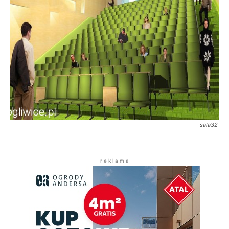
sala32
r e k l a m a