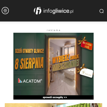
r e k l a m a