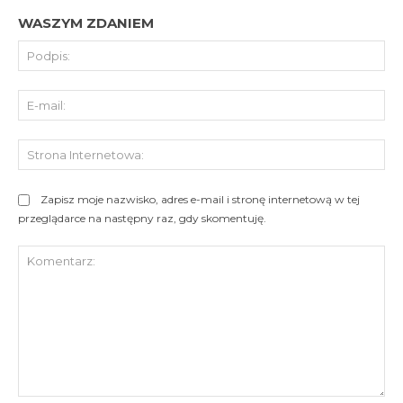
WASZYM ZDANIEM
Pod
E-
mai
St
Int
Zapisz moje nazwisko, adres e-mail i stronę internetową w tej
przeglądarce na następny raz, gdy skomentuję.