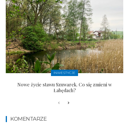
INWESTYCJE
Nowe życie stawu Szuwarek. Co się zmieni w
Łabędach?
KOMENTARZE