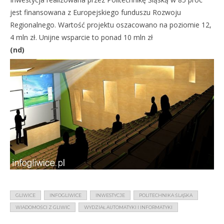
jest finansowana z Europejskiego funduszu Rozwoju
Regionalnego. Wartość projektu oszacowano na poziomie 12,
4 mln zł. Unijne wsparcie to ponad 10 mln zł
(nd)
GLIWICE
INFOGLIWICE
INWESTYCJE
POLITECHNIKA ŚLĄSKA
WIADOMOŚCI Z GLIWIC
WYDZIAŁ AUTOMATYKI I INFORMATYKI