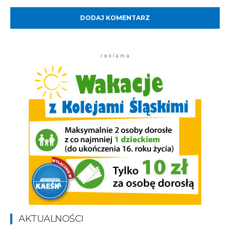
Komentarz:
r e k l a m a
AKTUALNOŚCI