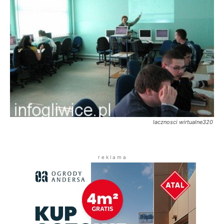
lacznosci wirtualne320
r e k l a m a