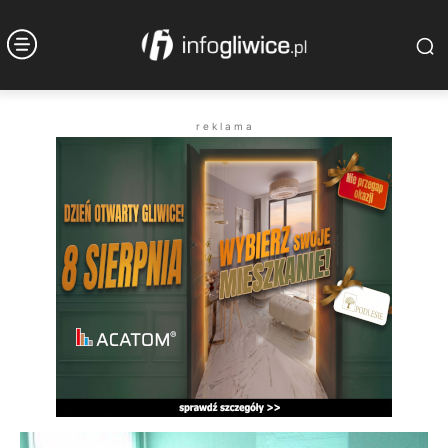
r e k l a m a