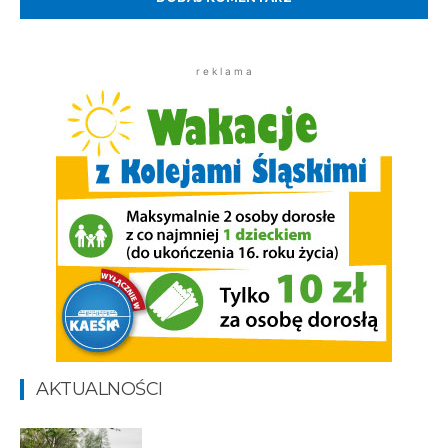
r e k l a m a
AKTUALNOŚCI