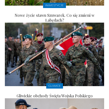
INWESTYCJE
Nowe życie stawu Szuwarek. Co się zmieni w
Łabędach?
GLIWICE
Gliwickie obchody Święta Wojska Polskiego