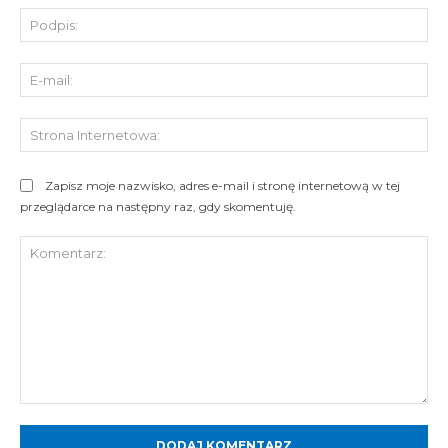
Pod
E-
mai
St
Int
Zapisz moje nazwisko, adres e-mail i stronę internetową w tej
przeglądarce na następny raz, gdy skomentuję.
Komentarz: