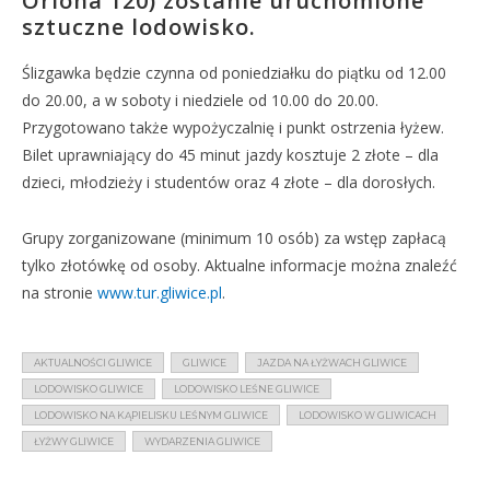
Oriona 120) zostanie uruchomione
sztuczne lodowisko.
Ślizgawka będzie czynna od poniedziałku do piątku od 12.00
do 20.00, a w soboty i niedziele od 10.00 do 20.00.
Przygotowano także wypożyczalnię i punkt ostrzenia łyżew.
Bilet uprawniający do 45 minut jazdy kosztuje 2 złote – dla
dzieci, młodzieży i studentów oraz 4 złote – dla dorosłych.
Grupy zorganizowane (minimum 10 osób) za wstęp zapłacą
tylko złotówkę od osoby. Aktualne informacje można znaleźć
na stronie
www.tur.gliwice.pl
.
AKTUALNOŚCI GLIWICE
GLIWICE
JAZDA NA ŁYŻWACH GLIWICE
LODOWISKO GLIWICE
LODOWISKO LEŚNE GLIWICE
LODOWISKO NA KĄPIELISKU LEŚNYM GLIWICE
LODOWISKO W GLIWICACH
ŁYŻWY GLIWICE
WYDARZENIA GLIWICE