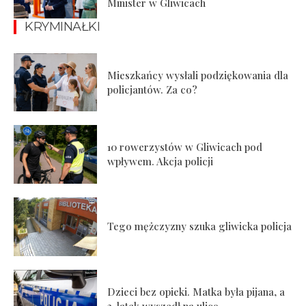
Minister w Gliwicach
KRYMINAŁKI
Mieszkańcy wysłali podziękowania dla
policjantów. Za co?
10 rowerzystów w Gliwicach pod
wpływem. Akcja policji
Tego mężczyzny szuka gliwicka policja
Dzieci bez opieki. Matka była pijana, a
3-latek wyszedł na ulicę