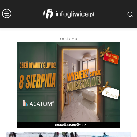
r e k l a m a