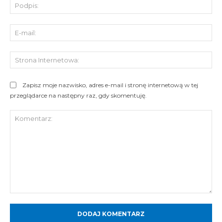
Pod
E-
mai
St
Int
Zapisz moje nazwisko, adres e-mail i stronę internetową w tej
przeglądarce na następny raz, gdy skomentuję.
Komentarz: