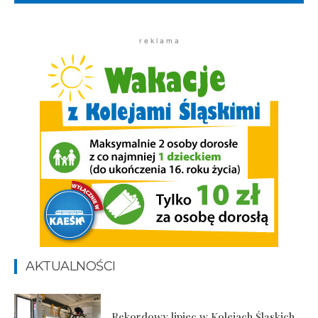
r e k l a m a
AKTUALNOŚCI
Rekordowy lipiec w Kolejach Śląskich