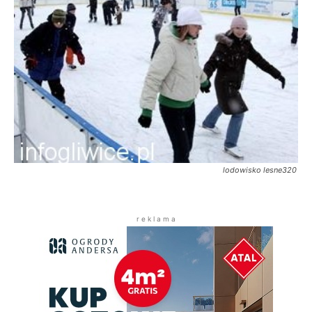
lodowisko lesne320
r e k l a m a