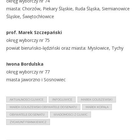
okręg wyborczy nr 74
miasta: Chorzów, Piekary Śląskie, Ruda Śląska, Siemianowice
Śląskie, Świętochłowice
prof. Marek Szczepański
okręg wyborczy nr 75
powiat bieruńsko-lędziński oraz miasta: Mysłowice, Tychy
Iwona Bordulska
okręg wyborczy nr 77
miasta Jaworzno i Sosnowiec
AKTUALNOŚCI GLIWICE
INFOGLIWICE
MAREK GOLISZEWSKI
MAREK GOLISZEWSKI OBYWATELE DO SENATU
MAREK KOPAŁA
OBYWATELE DO SENATU
WIADOMOŚCI Z GLIWIC
ZYGMUNT FRANKIEWICZ