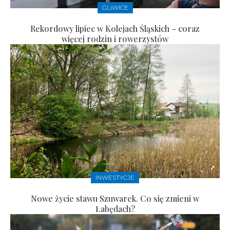
GLIWICE
Rekordowy lipiec w Kolejach Śląskich – coraz
więcej rodzin i rowerzystów
INWESTYCJE
Nowe życie stawu Szuwarek. Co się zmieni w
Łabędach?