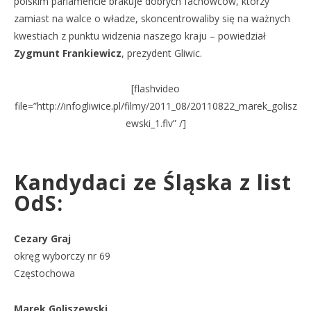
polskim parlamencie brakuje dobrych fachowców, którzy
zamiast na walce o władze, skoncentrowaliby się na ważnych
kwestiach z punktu widzenia naszego kraju – powiedział
Zygmunt Frankiewicz
, prezydent Gliwic.
[flashvideo
file=”http://infogliwice.pl/filmy/2011_08/20110822_marek_golisz
ewski_1.flv” /]
Kandydaci ze Śląska z list
OdS:
Cezary Graj
okręg wyborczy nr 69
Częstochowa
Marek Goliszewski