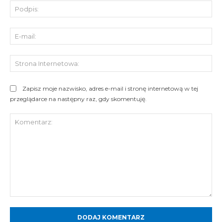
Pod
E-
mai
St
Int
Zapisz moje nazwisko, adres e-mail i stronę internetową w tej
przeglądarce na następny raz, gdy skomentuję.
Komentarz: