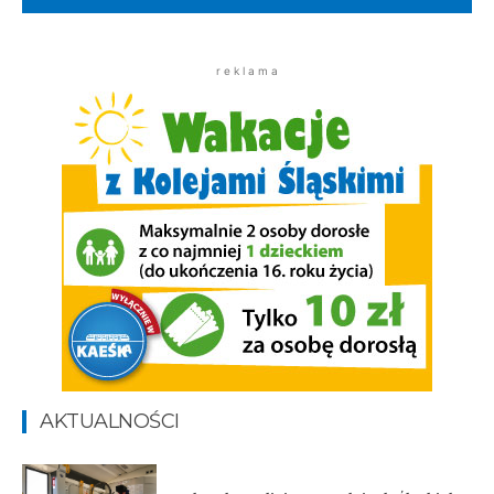
r e k l a m a
AKTUALNOŚCI