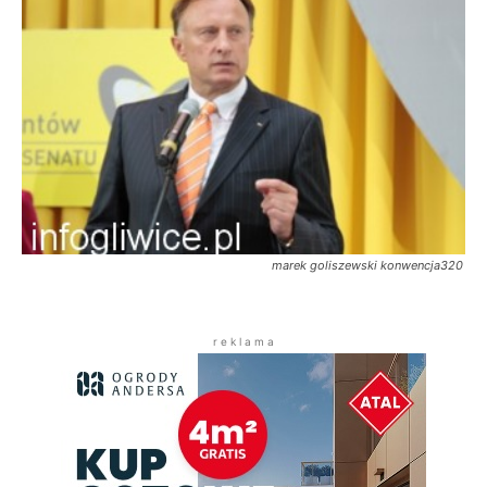
marek goliszewski konwencja320
r e k l a m a