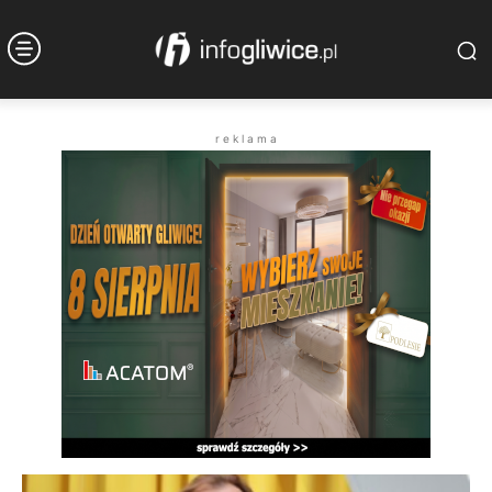
r e k l a m a